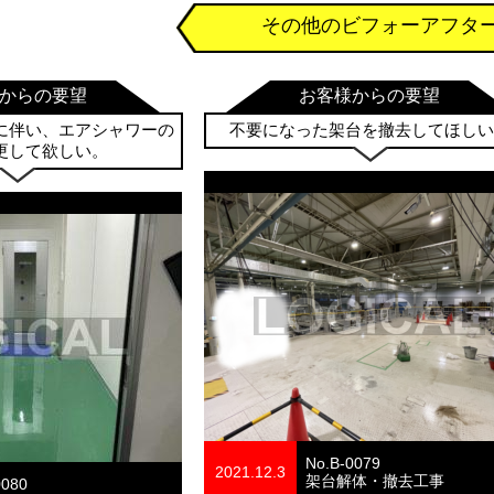
その他のビフォーアフタ
からの要望
お客様からの要望
に伴い、エアシャワーの
不要になった架台を撤去してほしい
更して欲しい。
No.B-0079
2021.12.3
架台解体・撤去工事
0080