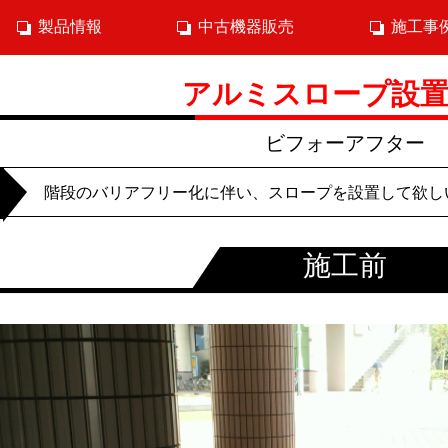
製品情報
中古機器販売
施工事
アルミスロープ設
ビフォーアフター
階段のバリアフリー化に伴い、スロープを設置して欲し
施工前