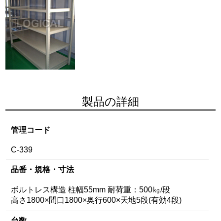
製品の詳細
管理コード
C-339
品番・規格・寸法
ボルトレス構造 柱幅55mm 耐荷重：500㎏/段
高さ1800×間口1800×奥行600×天地5段(有効4段)
台数