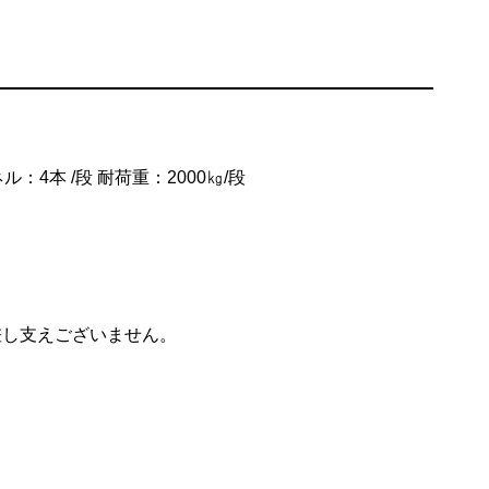
ル：4本 /段 耐荷重：2000㎏/段
差し支えございません。