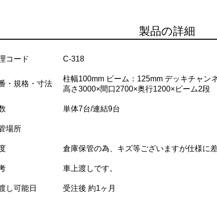
製品の詳細
理コード
C-318
柱幅100mm ビーム：125mm デッキチャンネ
番・規格・寸法
高さ3000×間口2700×奥行1200×ビーム2段
数
単体7台/連結9台
管場所
度
倉庫保管の為、キズ等ございますが仕様に
考
車上渡しです。
渡し可能日
受注後 約1ヶ月