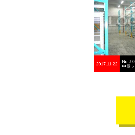
No.J-
2017.11.22
中量ラ