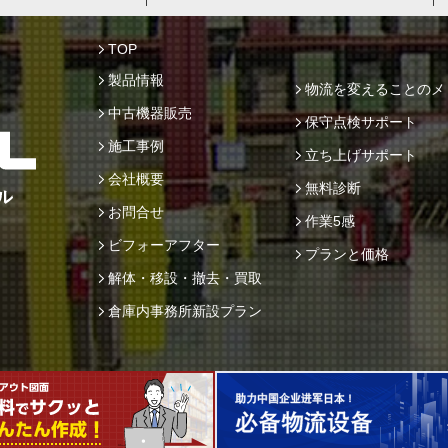
TOP
製品情報
物流を変えることのメ
中古機器販売
保守点検サポート
施工事例
立ち上げサポート
会社概要
無料診断
お問合せ
作業5感
ビフォーアフター
プランと価格
解体・移設・撤去・買取
倉庫内事務所新設プラン