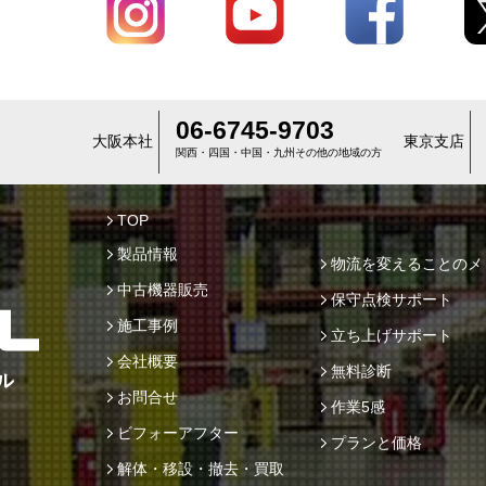
06-6745-9703
大阪本社
東京支店
関西・四国・中国・九州その他の地域の方
TOP
製品情報
物流を変えることのメ
中古機器販売
保守点検サポート
施工事例
立ち上げサポート
会社概要
無料診断
お問合せ
作業5感
ビフォーアフター
プランと価格
解体・移設・撤去・買取