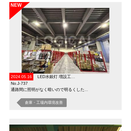
NEW
2024.05.16
LED水銀灯 増設工…
No.J-737
通路間に照明がなく暗いので明るくした...
倉庫・工場内環境改善