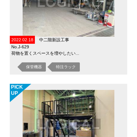
2022.02.18
中二階新設工事
No.J-629
荷物を置くスペースを増やしたい...
保管機器
特注ラック
PICK
UP