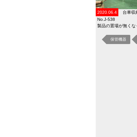
2020.06.4
台車収
No.J-538
製品の置場が無くなっ
保管機器