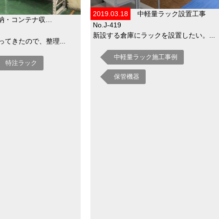
2019.03.18
中軽量ラック設置工事
納・コンテナ収…
No.J-419
新設する倉庫にラックを設置したい。...
てきたので、整理...
中軽量ラック施工事例
特注ラック
保管機器