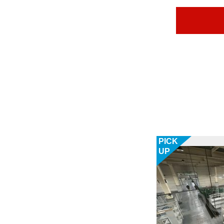
PICK
UP