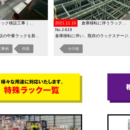
ラック移設工事｜…
2021.11.16
倉庫移転に伴うラック…
No.J-619
の中量ラックを新...
倉庫移転に伴い、既存のラックステージ..
工事例
内装
その他