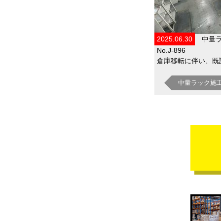
2025.06.30
中量
No.J-896
倉庫移転に伴い、既設
中量ラック施