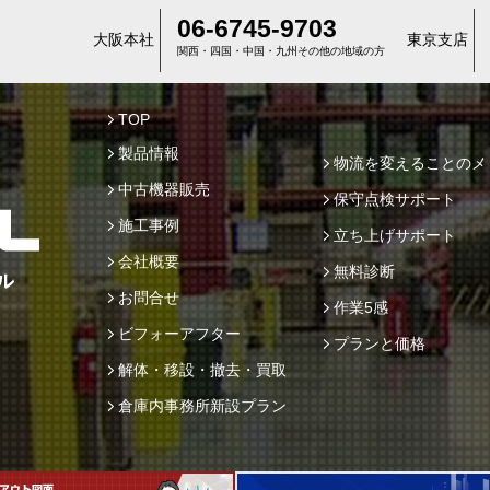
06-6745-9703
大阪本社
東京支店
関西・四国・中国・九州その他の地域の方
TOP
製品情報
物流を変えることのメ
中古機器販売
保守点検サポート
施工事例
立ち上げサポート
会社概要
無料診断
お問合せ
作業5感
ビフォーアフター
プランと価格
解体・移設・撤去・買取
倉庫内事務所新設プラン