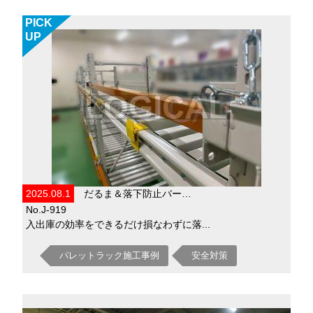
PICK
UP
2025.08.1
だるま＆落下防止バー…
No.J-919
入出庫の効率をできるだけ損なわずに落...
パレットラック施工事例
安全対策