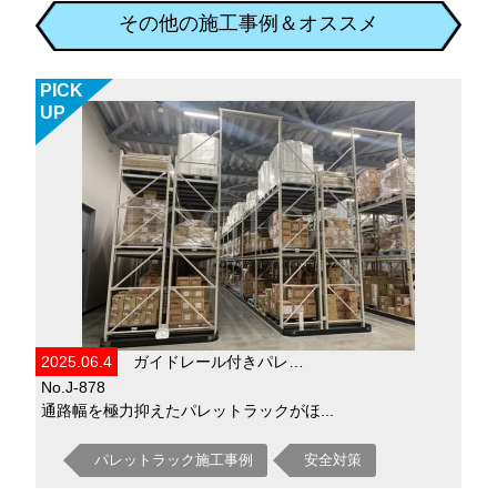
その他の施工事例＆オススメ
PICK
UP
2025.06.4
ガイドレール付きパレ…
No.J-878
通路幅を極力抑えたパレットラックがほ...
パレットラック施工事例
安全対策