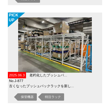
PICK
UP
2025.06.3
老朽化したプッシュバ…
No.J-877
古くなったプッシュバックラックを新し...
保管機器
特注ラック