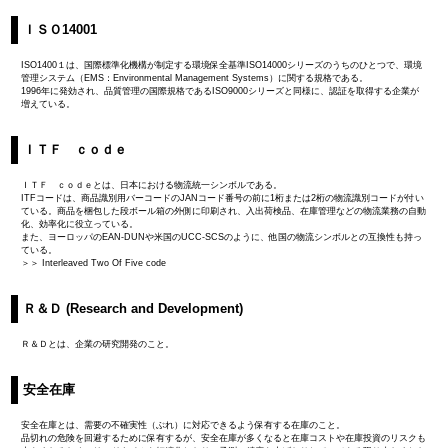
ＩＳＯ14001
ISO1400１は、国際標準化機構が制定する環境保全基準ISO14000シリーズのうちのひとつで、環境
管理システム（EMS：Environmental Management Systems）に関する規格である。
1996年に発効され、品質管理の国際規格であるISO9000シリーズと同様に、認証を取得する企業が
増えている。
ＩＴＦ ｃｏｄｅ
ＩＴＦ ｃｏｄｅとは、日本における物流統一シンボルである。
ITFコードは、商品識別用バーコードのJANコード番号の前に1桁または2桁の物流識別コードが付い
ている。商品を梱包した段ボール箱の外側に印刷され、入出荷検品、在庫管理などの物流業務の自動
化、効率化に役立っている。
また、ヨーロッパのEAN-DUNや米国のUCC-SCSのように、他国の物流シンボルとの互換性も持っ
ている。
＞＞ Interleaved Two Of Five code
Ｒ＆Ｄ (Research and Development)
Ｒ＆Ｄとは、企業の研究開発のこと。
安全在庫
安全在庫とは、需要の不確実性（ぶれ）に対応できるよう保有する在庫のこと。
品切れの危険を回避するために保有するが、安全在庫が多くなると在庫コストや在庫投資のリスクも