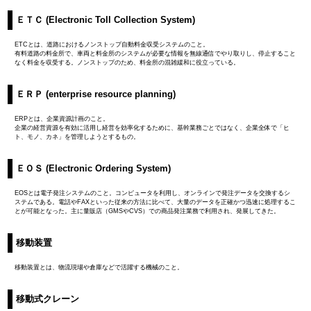
ＥＴＣ (Electronic Toll Collection System)
ETCとは、道路におけるノンストップ自動料金収受システムのこと。
有料道路の料金所で、車両と料金所のシステムが必要な情報を無線通信でやり取りし、停止すること
なく料金を収受する。ノンストップのため、料金所の混雑緩和に役立っている。
ＥＲＰ (enterprise resource planning)
ERPとは、企業資源計画のこと。
企業の経営資源を有効に活用し経営を効率化するために、基幹業務ごとではなく、企業全体で「ヒ
ト、モノ、カネ」を管理しようとするもの。
ＥＯＳ (Electronic Ordering System)
EOSとは電子発注システムのこと。コンピュータを利用し、オンラインで発注データを交換するシ
ステムである。電話やFAXといった従来の方法に比べて、大量のデータを正確かつ迅速に処理するこ
とが可能となった。主に量販店（GMSやCVS）での商品発注業務で利用され、発展してきた。
移動装置
移動装置とは、物流現場や倉庫などで活躍する機械のこと。
移動式クレーン