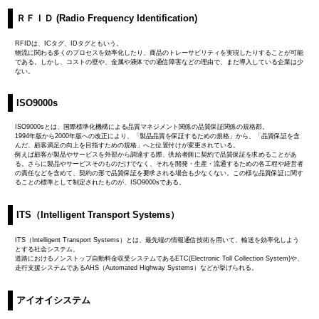
ＲＦＩＤ (Radio Frequency Identification)
RFIDは、ICタグ、IDタグともいう。
物流に関わる多くのプロセスを効率化したり、商品のトレーサビリティを実現したりすることが可能
である。しかし、コストの壁や、金属や液体での通信障害などの理由で、まだ導入している企業は少
ない。
ISO9000s
ISO9000sとは、国際標準化機構による品質マネジメント関係の品質保証関係の規格郡。
1994年版から2000年版への改正により、「製品品質を保証するための規格」から、「品質保証を含
んだ、顧客満足の向上を目指すための規格」へと位置付けが変更されている。
例えば顧客が製品やサービスを外部から調達する際、供給者側に契約で品質保証を求めることがあ
る。さらに製品やサービスそのものだけでなく、それを開発・生産・流通するための各工程や経営者
の責任などを含めて、契約の形で品質保証を要求される場合も少なくない。この様な品質保証に関す
ることの標準として制定されたものが、ISO9000sである。
ITS（Intelligent Transport Systems）
ITS（Intelligent Transport Systems）とは、最先端の情報通信技術を用いて、輸送を効率化しよう
とする社会システム。
道路におけるノンストップ自動料金収受システムであるETC(Electronic Toll Collection System)や、
走行支援システムであるAHS（Automated Highway Systems）などが挙げられる。
アイオイシステム