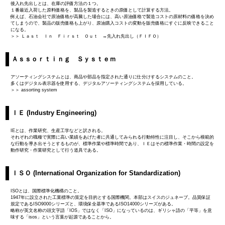
後入れ先出しとは、在庫の評価方法の１つ。
１番最近入荷した原料価格を、製品を製造するときの原価として計算する方法。
例えば、石油会社で原油価格が高騰した場合には、高い原油価格で製造コストの原材料の価格を決め
てしまうので、製品の販売価格も上がり、原油購入コストの変動を販売価格にすぐに反映できること
になる。
＞＞ Ｌａｓｔ Ｉｎ Ｆｉｒｓｔ Ｏｕｔ →先入れ先出し（ＦＩＦＯ）
Ａｓｓｏｒｔｉｎｇ Ｓｙｓｔｅｍ
アソーティングシステムとは、商品や部品を指定された通りに仕分けするシステムのこと。
多くはデジタル表示器を使用する、デジタルアソーティングシステムを採用している。
＞＞ assorting system
ＩＥ (Industry Engineering)
IEとは、作業研究、生産工学などと訳される。
それぞれの職種で実際に高い業績をあげた者に共通してみられる行動特性に注目し、そこから模範的
な行動を導き出そうとするものが、標準作業や標準時間であり、ＩＥはその標準作業・時間の設定を
動作研究・作業研究として行う道具である。
ＩＳＯ (International Organization for Standardization)
ISOとは、国際標準化機構のこと。
1947年に設立された工業標準の策定を目的とする国際機関。本部はスイスのジュネーブ。品質保証
規定であるISO9000シリーズと、環境保全基準であるISO14000シリーズがある。
略称が英文名称の頭文字語「IOS」ではなく「ISO」になっているのは、ギリシャ語の「平等」を意
味する「isos」という言葉が起源であることから。