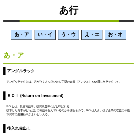
あ行
あ・ア
い・イ
う・ウ
え・エ
お・オ
あ・ア
アングルラック
アングルラックとは、穴がたくさん空いたＬ字型の金属（アングル）を使用したラックです。
ＲＯＩ (Return on Investment)
ROIとは、投資利益率、投資収益率などと呼ばれる。
投下した資本がどれだけの利益を生んでいるのかを測るもので、ROIは大きいほど企業の収益力や投
下資本の運用効率がよいといえる。
後入れ先出し