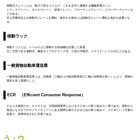
移動式クレーンとは、動力で荷をつり上げ、これを水平に運搬する機械装置のこと。
トラッククレーン、ホイルクレーン、鉄道クレーン、フローチングクレーン、クローラークレーンな
どがある。
吊上荷重5t以上の移動式クレーンを運転・操作する場合には移動式クレーン運転士免許が必要にな
る。
移動ラック
移動ラックとは、レールの上に移動する収納棚を設置した装置。
主に大型である電動式、書架タイプのクランク式、小型の手動式、スライドハンドル式などがある。
一般貨物自動車運送業
一般貨物自動車運送業とは、自動車（三輪以上の軽自動車及び二輪の自動車を除く）により、貨物の
運送を扱う業態のこと。
ECR （Efficient Consumer Response）
かなり大雑把だが、
ＥＣＲ
とは、日用雑貨業界におけるＳＣＭへの取り組みの一環である。原料から
商品になるまでのサプライチェーンにある期間を縮小させるための取り組みで、ＳＣＭという言葉の
前進で、業界特化された言葉である。
う・ウ