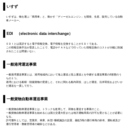
いすず
いすずは、物を運ぶ「商用車」と、動かす「ディーゼルエンジン」を開発、生産、販売している自動
車メーカー。
EDI （electronic data interchange）
ＥＤＩとは直訳すると電子情報交換。電子情報を交換することがＥＤＩである。
この情報交換手法が普及したことで、電話やＦＡＸなどで行っていた情報交換のコストが大幅に削減
されたことは間違いない。
一般港湾運送事業
一般港湾運送事業とは、港湾地域内において海上運送と陸上運送とを中継する運送事業の8形態のう
ちの１つ。
港湾における船積・陸揚貨物の受渡しと、それに関わる船内荷役、はしけ運送、沿岸荷役およびいか
だ運送を一貫して行う。
一般貨物自動車運送事業
一般貨物自動車運送事業とは、トラックを使用して、荷物を運送する事業のこと。
一般貨物自動車運送事業を始めるには国土交通大臣または地方運輸局長の許可を受けることが必要に
なる。
許可要件としては、営業所、車庫、休憩･睡眠施設の設置、最低5両の運行車両の保有、運転者及び
運行管理者・整備管理者の確保などがある。