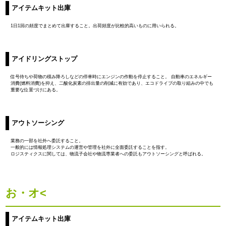
アイテムキット出庫
1日1回の頻度でまとめて出庫すること。出荷頻度が比較的高いものに用いられる。
アイドリングストップ
信号待ちや荷物の積み降ろしなどの停車時にエンジンの作動を停止すること。 自動車のエネルギー
消費(燃料消費)を抑え、二酸化炭素の排出量の削減に有効であり、エコドライブの取り組みの中でも
重要な位置づけにある。
アウトソーシング
業務の一部を社外へ委託すること。
一般的には情報処理システムの運営や管理を社外に全面委託することを指す。
ロジスティクスに関しては、物流子会社や物流専業者への委託もアウトソーシングと呼ばれる。
お・オ<
アイテムキット出庫