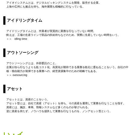
アイオイシステムとは、デジタルピッキングシステムを開発、販売する企業。
上海や広州にも拠点を持ち、海外展開も積極的に行なっている。
アイドリングタイム
アイドリングタイムとは、作業者が実質的に業務を行なっていない時間。
例えば、工場の生産ラインで部品の供給待ちなどのため、実際に生産していない時間をいう。
＞＞ idling time
アウトソーシング
アウトソーシングとは、外部委託のこと。
企業が自ら行なうよりも低コスト化、高質化が期待できる業務を他社に委ねることをいう。自社の中
核・独自能力が発揮できる業務への、経営資源集中のための戦略でもある。
＞＞ outsourcing
アセット
アセットとは、資産のことをいう。
アセット型とは、自社で資産（アセット）を持ち、その資産を運用して業務を行なうことを指す。
資産には、施設、車両、情報システムなど多くのものが挙げられる。
逆に資産を持たず、ノウハウを提供して業務を行なうものを、ノンアセット型という。
い・イ