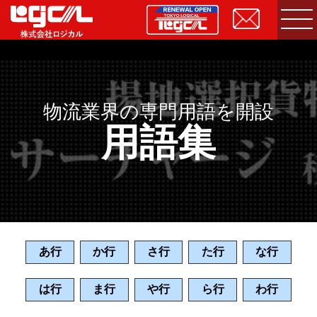
物流業界の専門用語を開設
用語集
あ行
か行
さ行
た行
な行
は行
ま行
や行
ら行
わ行