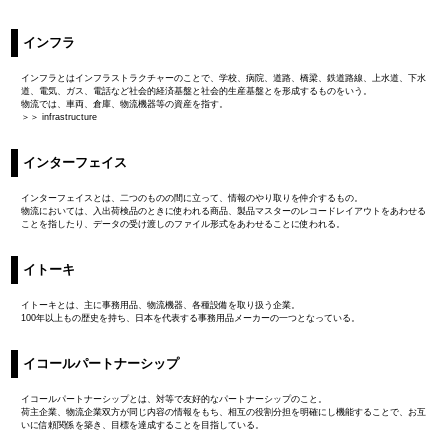
インフラ
インフラとはインフラストラクチャーのことで、学校、病院、道路、橋梁、鉄道路線、上水道、下水
道、電気、ガス、電話など社会的経済基盤と社会的生産基盤とを形成するものをいう。
物流では、車両、倉庫、物流機器等の資産を指す。
＞＞ infrastructure
インターフェイス
インターフェイスとは、二つのものの間に立って、情報のやり取りを仲介するもの。
物流においては、入出荷検品のときに使われる商品、製品マスターのレコードレイアウトをあわせる
ことを指したり、データの受け渡しのファイル形式をあわせることに使われる。
イトーキ
イトーキとは、主に事務用品、物流機器、各種設備を取り扱う企業。
100年以上もの歴史を持ち、日本を代表する事務用品メーカーの一つとなっている。
イコールパートナーシップ
イコールパートナーシップとは、対等で友好的なパートナーシップのこと。
荷主企業、物流企業双方が同じ内容の情報をもち、相互の役割分担を明確にし機能することで、お互
いに信頼関係を築き、目標を達成することを目指している。