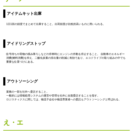
アイテムキット出庫
1日1回の頻度でまとめて出庫すること。出荷頻度が比較的高いものに用いられる。
アイドリングストップ
信号待ちや荷物の積み降ろしなどの停車時にエンジンの作動を停止すること。 自動車のエネルギー
消費(燃料消費)を抑え、二酸化炭素の排出量の削減に有効であり、エコドライブの取り組みの中でも
重要な位置づけにある。
アウトソーシング
業務の一部を社外へ委託すること。
一般的には情報処理システムの運営や管理を社外に全面委託することを指す。
ロジスティクスに関しては、物流子会社や物流専業者への委託もアウトソーシングと呼ばれる。
え・エ