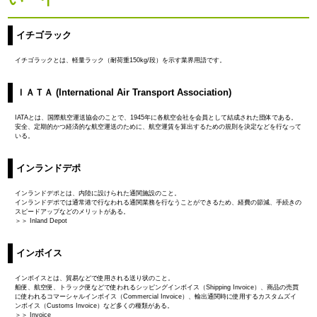
イチゴラック
イチゴラックとは、軽量ラック（耐荷重150kg/段）を示す業界用語です。
ＩＡＴＡ (International Air Transport Association)
IATAとは、国際航空運送協会のことで、1945年に各航空会社を会員として結成された団体である。
安全、定期的かつ経済的な航空運送のために、航空運賃を算出するための規則を決定などを行なって
いる。
インランドデポ
インランドデポとは、内陸に設けられた通関施設のこと。
インランドデポでは通常港で行なわれる通関業務を行なうことができるため、経費の節減、手続きの
スピードアップなどのメリットがある。
＞＞ Inland Depot
インボイス
インボイスとは、貿易などで使用される送り状のこと。
船便、航空便、トラック便などで使われるシッピングインボイス（Shipping Invoice）、商品の売買
に使われるコマーシャルインボイス（Commercial Invoice）、輸出通関時に使用するカスタムズイ
ンボイス（Customs Invoice）など多くの種類がある。
＞＞ Invoice