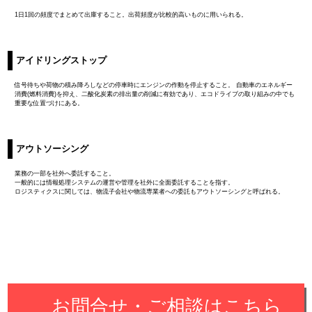
1日1回の頻度でまとめて出庫すること。出荷頻度が比較的高いものに用いられる。
アイドリングストップ
信号待ちや荷物の積み降ろしなどの停車時にエンジンの作動を停止すること。 自動車のエネルギー
消費(燃料消費)を抑え、二酸化炭素の排出量の削減に有効であり、エコドライブの取り組みの中でも
重要な位置づけにある。
アウトソーシング
業務の一部を社外へ委託すること。
一般的には情報処理システムの運営や管理を社外に全面委託することを指す。
ロジスティクスに関しては、物流子会社や物流専業者への委託もアウトソーシングと呼ばれる。
お問合せ・ご相談はこちら