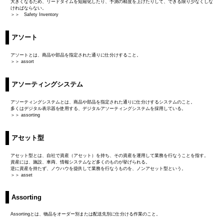
大きくなるため、リードタイムを短縮化したり、予測の精度を上げたりして、できる限り少なくしな
ければならない。
＞＞ Safety Inventory
アソート
アソートとは、商品や部品を指定された通りに仕分けすること。
＞＞ assort
アソーティングシステム
アソーティングシステムとは、商品や部品を指定された通りに仕分けするシステムのこと。
多くはデジタル表示器を使用する、デジタルアソーティングシステムを採用している。
＞＞ assorting
アセット型
アセット型とは、自社で資産（アセット）を持ち、その資産を運用して業務を行なうことを指す。
資産には、施設、車両、情報システムなど多くのものが挙げられる。
逆に資産を持たず、ノウハウを提供して業務を行なうものを、ノンアセット型という。
＞＞ asset
Assorting
Assortingとは、物品をオーダー別または配送先別に仕分ける作業のこと。