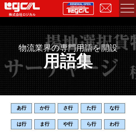
物流業界の専門用語を開設
用語集
あ行
か行
さ行
た行
な行
は行
ま行
や行
ら行
わ行