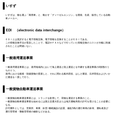
いすず
いすずは、物を運ぶ「商用車」と、動かす「ディーゼルエンジン」を開発、生産、販売している自動
車メーカー。
EDI （electronic data interchange）
ＥＤＩとは直訳すると電子情報交換。電子情報を交換することがＥＤＩである。
この情報交換手法が普及したことで、電話やＦＡＸなどで行っていた情報交換のコストが大幅に削減
されたことは間違いない。
一般港湾運送事業
一般港湾運送事業とは、港湾地域内において海上運送と陸上運送とを中継する運送事業の8形態のう
ちの１つ。
港湾における船積・陸揚貨物の受渡しと、それに関わる船内荷役、はしけ運送、沿岸荷役およびいか
だ運送を一貫して行う。
一般貨物自動車運送事業
一般貨物自動車運送事業とは、トラックを使用して、荷物を運送する事業のこと。
一般貨物自動車運送事業を始めるには国土交通大臣または地方運輸局長の許可を受けることが必要に
なる。
許可要件としては、営業所、車庫、休憩･睡眠施設の設置、最低5両の運行車両の保有、運転者及び
運行管理者・整備管理者の確保などがある。