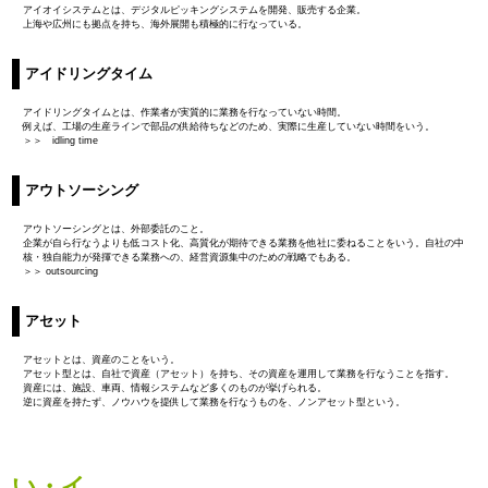
アイオイシステムとは、デジタルピッキングシステムを開発、販売する企業。
上海や広州にも拠点を持ち、海外展開も積極的に行なっている。
アイドリングタイム
アイドリングタイムとは、作業者が実質的に業務を行なっていない時間。
例えば、工場の生産ラインで部品の供給待ちなどのため、実際に生産していない時間をいう。
＞＞ idling time
アウトソーシング
アウトソーシングとは、外部委託のこと。
企業が自ら行なうよりも低コスト化、高質化が期待できる業務を他社に委ねることをいう。自社の中
核・独自能力が発揮できる業務への、経営資源集中のための戦略でもある。
＞＞ outsourcing
アセット
アセットとは、資産のことをいう。
アセット型とは、自社で資産（アセット）を持ち、その資産を運用して業務を行なうことを指す。
資産には、施設、車両、情報システムなど多くのものが挙げられる。
逆に資産を持たず、ノウハウを提供して業務を行なうものを、ノンアセット型という。
い・イ