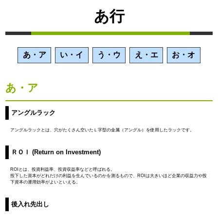
あ行
あ・ア
い・イ
う・ウ
え・エ
お・オ
あ・ア
アングルラック
アングルラックとは、穴がたくさん空いたＬ字型の金属（アングル）を使用したラックです。
ＲＯＩ (Return on Investment)
ROIとは、投資利益率、投資収益率などと呼ばれる。
投下した資本がどれだけの利益を生んでいるのかを測るもので、ROIは大きいほど企業の収益力や投
下資本の運用効率がよいといえる。
後入れ先出し