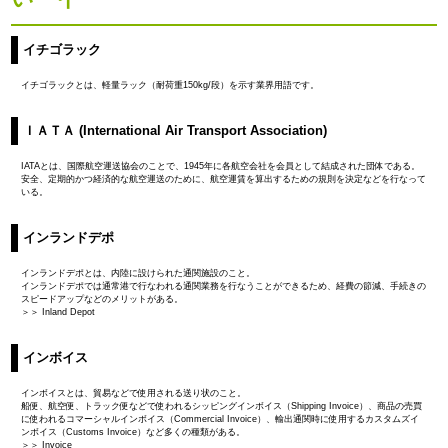
イチゴラック
イチゴラックとは、軽量ラック（耐荷重150kg/段）を示す業界用語です。
ＩＡＴＡ (International Air Transport Association)
IATAとは、国際航空運送協会のことで、1945年に各航空会社を会員として結成された団体である。
安全、定期的かつ経済的な航空運送のために、航空運賃を算出するための規則を決定などを行なって
いる。
インランドデポ
インランドデポとは、内陸に設けられた通関施設のこと。
インランドデポでは通常港で行なわれる通関業務を行なうことができるため、経費の節減、手続きの
スピードアップなどのメリットがある。
＞＞ Inland Depot
インボイス
インボイスとは、貿易などで使用される送り状のこと。
船便、航空便、トラック便などで使われるシッピングインボイス（Shipping Invoice）、商品の売買
に使われるコマーシャルインボイス（Commercial Invoice）、輸出通関時に使用するカスタムズイ
ンボイス（Customs Invoice）など多くの種類がある。
＞＞ Invoice