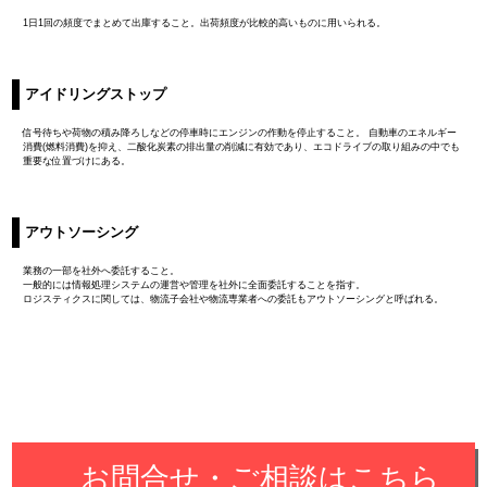
1日1回の頻度でまとめて出庫すること。出荷頻度が比較的高いものに用いられる。
アイドリングストップ
信号待ちや荷物の積み降ろしなどの停車時にエンジンの作動を停止すること。 自動車のエネルギー
消費(燃料消費)を抑え、二酸化炭素の排出量の削減に有効であり、エコドライブの取り組みの中でも
重要な位置づけにある。
アウトソーシング
業務の一部を社外へ委託すること。
一般的には情報処理システムの運営や管理を社外に全面委託することを指す。
ロジスティクスに関しては、物流子会社や物流専業者への委託もアウトソーシングと呼ばれる。
お問合せ・ご相談はこちら