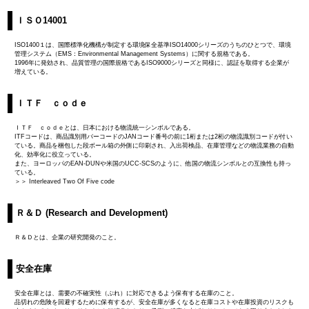
ＩＳＯ14001
ISO1400１は、国際標準化機構が制定する環境保全基準ISO14000シリーズのうちのひとつで、環境
管理システム（EMS：Environmental Management Systems）に関する規格である。
1996年に発効され、品質管理の国際規格であるISO9000シリーズと同様に、認証を取得する企業が
増えている。
ＩＴＦ ｃｏｄｅ
ＩＴＦ ｃｏｄｅとは、日本における物流統一シンボルである。
ITFコードは、商品識別用バーコードのJANコード番号の前に1桁または2桁の物流識別コードが付い
ている。商品を梱包した段ボール箱の外側に印刷され、入出荷検品、在庫管理などの物流業務の自動
化、効率化に役立っている。
また、ヨーロッパのEAN-DUNや米国のUCC-SCSのように、他国の物流シンボルとの互換性も持っ
ている。
＞＞ Interleaved Two Of Five code
Ｒ＆Ｄ (Research and Development)
Ｒ＆Ｄとは、企業の研究開発のこと。
安全在庫
安全在庫とは、需要の不確実性（ぶれ）に対応できるよう保有する在庫のこと。
品切れの危険を回避するために保有するが、安全在庫が多くなると在庫コストや在庫投資のリスクも