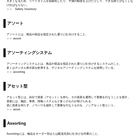
大きくなるため、リードタイムを短縮化したり、予測の精度を上げたりして、できる限り少なくしな
ければならない。
＞＞ Safety Inventory
アソート
アソートとは、商品や部品を指定された通りに仕分けすること。
＞＞ assort
アソーティングシステム
アソーティングシステムとは、商品や部品を指定された通りに仕分けするシステムのこと。
多くはデジタル表示器を使用する、デジタルアソーティングシステムを採用している。
＞＞ assorting
アセット型
アセット型とは、自社で資産（アセット）を持ち、その資産を運用して業務を行なうことを指す。
資産には、施設、車両、情報システムなど多くのものが挙げられる。
逆に資産を持たず、ノウハウを提供して業務を行なうものを、ノンアセット型という。
＞＞ asset
Assorting
Assortingとは、物品をオーダー別または配送先別に仕分ける作業のこと。