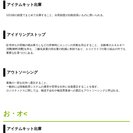
アイテムキット出庫
1日1回の頻度でまとめて出庫すること。出荷頻度が比較的高いものに用いられる。
アイドリングストップ
信号待ちや荷物の積み降ろしなどの停車時にエンジンの作動を停止すること。 自動車のエネルギー
消費(燃料消費)を抑え、二酸化炭素の排出量の削減に有効であり、エコドライブの取り組みの中でも
重要な位置づけにある。
アウトソーシング
業務の一部を社外へ委託すること。
一般的には情報処理システムの運営や管理を社外に全面委託することを指す。
ロジスティクスに関しては、物流子会社や物流専業者への委託もアウトソーシングと呼ばれる。
お・オ<
アイテムキット出庫