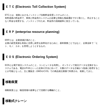
ＥＴＣ (Electronic Toll Collection System)
ETCとは、道路におけるノンストップ自動料金収受システムのこと。
有料道路の料金所で、車両と料金所のシステムが必要な情報を無線通信でやり取りし、停止すること
なく料金を収受する。ノンストップのため、料金所の混雑緩和に役立っている。
ＥＲＰ (enterprise resource planning)
ERPとは、企業資源計画のこと。
企業の経営資源を有効に活用し経営を効率化するために、基幹業務ごとではなく、企業全体で「ヒ
ト、モノ、カネ」を管理しようとするもの。
ＥＯＳ (Electronic Ordering System)
EOSとは電子発注システムのこと。コンピュータを利用し、オンラインで発注データを交換するシ
ステムである。電話やFAXといった従来の方法に比べて、大量のデータを正確かつ迅速に処理するこ
とが可能となった。主に量販店（GMSやCVS）での商品発注業務で利用され、発展してきた。
移動装置
移動装置とは、物流現場や倉庫などで活躍する機械のこと。
移動式クレーン