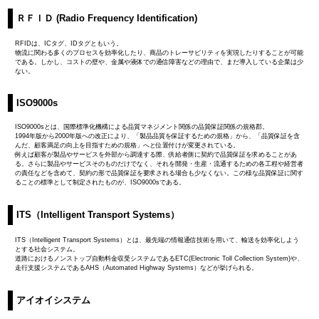
ＲＦＩＤ (Radio Frequency Identification)
RFIDは、ICタグ、IDタグともいう。
物流に関わる多くのプロセスを効率化したり、商品のトレーサビリティを実現したりすることが可能
である。しかし、コストの壁や、金属や液体での通信障害などの理由で、まだ導入している企業は少
ない。
ISO9000s
ISO9000sとは、国際標準化機構による品質マネジメント関係の品質保証関係の規格郡。
1994年版から2000年版への改正により、「製品品質を保証するための規格」から、「品質保証を含
んだ、顧客満足の向上を目指すための規格」へと位置付けが変更されている。
例えば顧客が製品やサービスを外部から調達する際、供給者側に契約で品質保証を求めることがあ
る。さらに製品やサービスそのものだけでなく、それを開発・生産・流通するための各工程や経営者
の責任などを含めて、契約の形で品質保証を要求される場合も少なくない。この様な品質保証に関す
ることの標準として制定されたものが、ISO9000sである。
ITS（Intelligent Transport Systems）
ITS（Intelligent Transport Systems）とは、最先端の情報通信技術を用いて、輸送を効率化しよう
とする社会システム。
道路におけるノンストップ自動料金収受システムであるETC(Electronic Toll Collection System)や、
走行支援システムであるAHS（Automated Highway Systems）などが挙げられる。
アイオイシステム