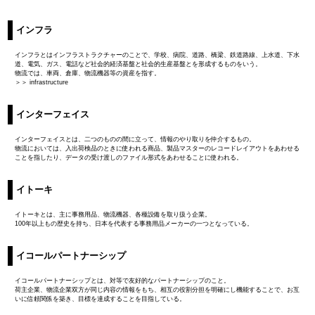
インフラ
インフラとはインフラストラクチャーのことで、学校、病院、道路、橋梁、鉄道路線、上水道、下水
道、電気、ガス、電話など社会的経済基盤と社会的生産基盤とを形成するものをいう。
物流では、車両、倉庫、物流機器等の資産を指す。
＞＞ infrastructure
インターフェイス
インターフェイスとは、二つのものの間に立って、情報のやり取りを仲介するもの。
物流においては、入出荷検品のときに使われる商品、製品マスターのレコードレイアウトをあわせる
ことを指したり、データの受け渡しのファイル形式をあわせることに使われる。
イトーキ
イトーキとは、主に事務用品、物流機器、各種設備を取り扱う企業。
100年以上もの歴史を持ち、日本を代表する事務用品メーカーの一つとなっている。
イコールパートナーシップ
イコールパートナーシップとは、対等で友好的なパートナーシップのこと。
荷主企業、物流企業双方が同じ内容の情報をもち、相互の役割分担を明確にし機能することで、お互
いに信頼関係を築き、目標を達成することを目指している。