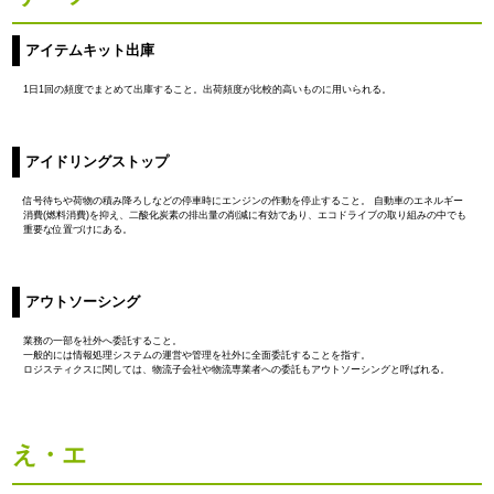
アイテムキット出庫
1日1回の頻度でまとめて出庫すること。出荷頻度が比較的高いものに用いられる。
アイドリングストップ
信号待ちや荷物の積み降ろしなどの停車時にエンジンの作動を停止すること。 自動車のエネルギー
消費(燃料消費)を抑え、二酸化炭素の排出量の削減に有効であり、エコドライブの取り組みの中でも
重要な位置づけにある。
アウトソーシング
業務の一部を社外へ委託すること。
一般的には情報処理システムの運営や管理を社外に全面委託することを指す。
ロジスティクスに関しては、物流子会社や物流専業者への委託もアウトソーシングと呼ばれる。
え・エ