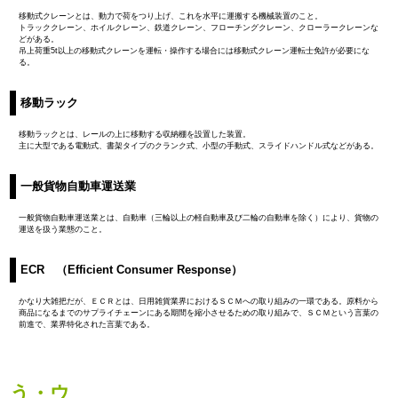
移動式クレーンとは、動力で荷をつり上げ、これを水平に運搬する機械装置のこと。
トラッククレーン、ホイルクレーン、鉄道クレーン、フローチングクレーン、クローラークレーンな
どがある。
吊上荷重5t以上の移動式クレーンを運転・操作する場合には移動式クレーン運転士免許が必要にな
る。
移動ラック
移動ラックとは、レールの上に移動する収納棚を設置した装置。
主に大型である電動式、書架タイプのクランク式、小型の手動式、スライドハンドル式などがある。
一般貨物自動車運送業
一般貨物自動車運送業とは、自動車（三輪以上の軽自動車及び二輪の自動車を除く）により、貨物の
運送を扱う業態のこと。
ECR （Efficient Consumer Response）
かなり大雑把だが、
ＥＣＲ
とは、日用雑貨業界におけるＳＣＭへの取り組みの一環である。原料から
商品になるまでのサプライチェーンにある期間を縮小させるための取り組みで、ＳＣＭという言葉の
前進で、業界特化された言葉である。
う・ウ