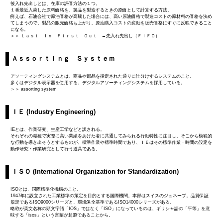
後入れ先出しとは、在庫の評価方法の１つ。
１番最近入荷した原料価格を、製品を製造するときの原価として計算する方法。
例えば、石油会社で原油価格が高騰した場合には、高い原油価格で製造コストの原材料の価格を決め
てしまうので、製品の販売価格も上がり、原油購入コストの変動を販売価格にすぐに反映できること
になる。
＞＞ Ｌａｓｔ Ｉｎ Ｆｉｒｓｔ Ｏｕｔ →先入れ先出し（ＦＩＦＯ）
Ａｓｓｏｒｔｉｎｇ Ｓｙｓｔｅｍ
アソーティングシステムとは、商品や部品を指定された通りに仕分けするシステムのこと。
多くはデジタル表示器を使用する、デジタルアソーティングシステムを採用している。
＞＞ assorting system
ＩＥ (Industry Engineering)
IEとは、作業研究、生産工学などと訳される。
それぞれの職種で実際に高い業績をあげた者に共通してみられる行動特性に注目し、そこから模範的
な行動を導き出そうとするものが、標準作業や標準時間であり、ＩＥはその標準作業・時間の設定を
動作研究・作業研究として行う道具である。
ＩＳＯ (International Organization for Standardization)
ISOとは、国際標準化機構のこと。
1947年に設立された工業標準の策定を目的とする国際機関。本部はスイスのジュネーブ。品質保証
規定であるISO9000シリーズと、環境保全基準であるISO14000シリーズがある。
略称が英文名称の頭文字語「IOS」ではなく「ISO」になっているのは、ギリシャ語の「平等」を意
味する「isos」という言葉が起源であることから。