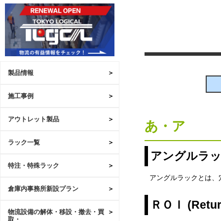
製品情報
施工事例
アウトレット製品
あ・ア
ラック一覧
アングルラ
特注・特殊ラック
アングルラックとは、
倉庫内事務所新設プラン
ＲＯＩ (Return
物流設備の解体・移設・撤去・買
取・