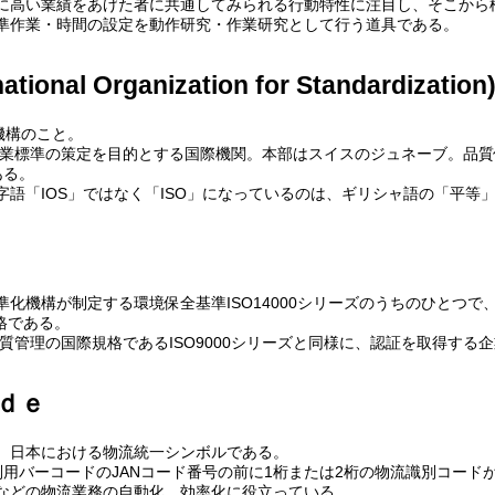
に高い業績をあげた者に共通してみられる行動特性に注目し、そこから
準作業・時間の設定を動作研究・作業研究として行う道具である。
tional Organization for Standardization
機構のこと。
工業標準の策定を目的とする国際機関。本部はスイスのジュネーブ。品質保
ある。
語「IOS」ではなく「ISO」になっているのは、ギリシャ語の「平等」
準化機構が制定する環境保全基準ISO14000シリーズのうちのひとつで、環境管理
規格である。
品質管理の国際規格であるISO9000シリーズと同様に、認証を取得する
ｄｅ
、日本における物流統一シンボルである。
識別用バーコードのJANコード番号の前に1桁または2桁の物流識別コー
などの物流業務の自動化、効率化に役立っている。