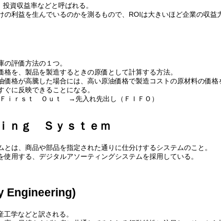
率、投資収益率などと呼ばれる。
けの利益を生んでいるのかを測るもので、ROIは大きいほど企業の収益
庫の評価方法の１つ。
価格を、製品を製造するときの原価として計算する方法。
油価格が高騰した場合には、高い原油価格で製造コストの原材料の価格
すぐに反映できることになる。
 Ｆｉｒｓｔ Ｏｕｔ →先入れ先出し（ＦＩＦＯ）
ｉｎｇ Ｓｙｓｔｅｍ
ムとは、商品や部品を指定された通りに仕分けするシステムのこと。
を使用する、デジタルアソーティングシステムを採用している。
 Engineering)
生産工学などと訳される。