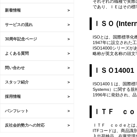
それぞれの職種で実際
であり、ＩＥはその標
新着情報
ＩＳＯ (Interna
サービスの流れ
ISOとは、国際標準化
30周年記念ページ
1947年に設立された
ISO14000シリーズが
略称が英文名称の頭文字
よくある質問
問い合わせ
ＩＳＯ14001
スタッフ紹介
ISO1400１は、国際標
Systems）に関する
1996年に発効され、
採用情報
ＩＴＦ ｃｏ
パンフレット
ＩＴＦ ｃｏｄｅとは
反社会的勢力への対応
ITFコードは、商品
入出荷検品、在庫管理