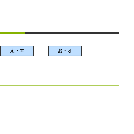
え・エ
お・オ