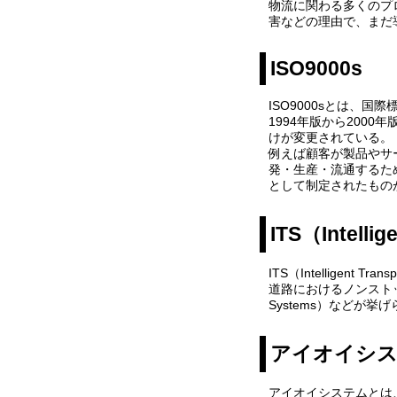
物流に関わる多くのプ
害などの理由で、まだ
ISO9000s
ISO9000sとは、
1994年版から20
けが変更されている。
例えば顧客が製品やサ
発・生産・流通するた
として制定されたものが、
ITS（Intellig
ITS（Intellige
道路におけるノンストップ自動
Systems）などが挙
アイオイシ
アイオイシステムとは