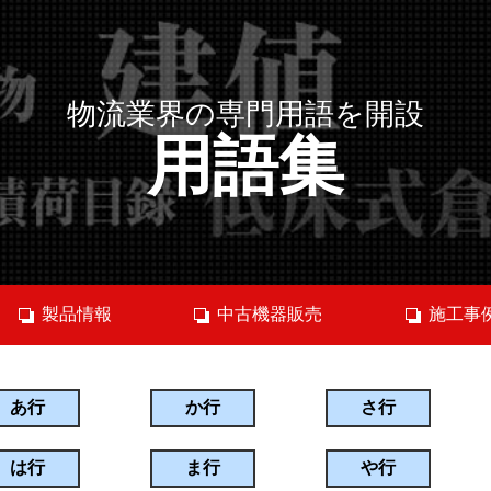
物流業界の専門用語を開設
用語集
製品情報
中古機器販売
施工事
あ行
か行
さ行
は行
ま行
や行