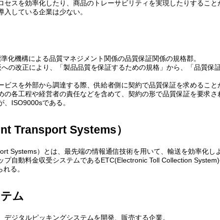
ロセスを効率化したり、商品のトレーサビリティを実現したりすること
導入している企業は少ない。
国際標準化機構による品質マネジメント関係の品質保証関係の規格郡。
00年版への改正により、「製品品質を保証するための規格」から、「品質
ービスを外部から調達する際、供給者側に契約で品質保証を求めること
めの各工程や経営者の責任などを含めて、契約の形で品質保証を要求さ
ISO9000sである。
ent Transport Systems）
nt Transport Systems）とは、最先端の情報通信技術を用いて、輸送を
料金収受システムであるETC(Electronic Toll Collection Syste
げられる。
ステム
、デジタルピッキングシステムを開発、販売する企業。