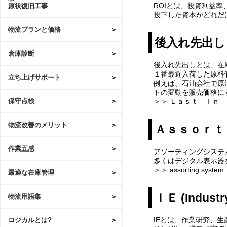
ROIとは、投資利益
原状復旧工事
投下した資本がどれだ
物流プランと価格
後入れ先出し
倉庫診断
後入れ先出しとは、在
１番最近入荷した原料
立ち上げサポート
例えば、石油会社で原
トの変動を販売価格に
＞＞ Ｌａｓｔ Ｉｎ
保守点検
物流改善のメリット
Ａｓｓｏｒｔ
作業五感
アソーティングシステ
多くはデジタル表示器
＞＞ assorting system
最適な在庫管理
ＩＥ (Industry
物流用語集
IEとは、作業研究、
ロジカルとは?