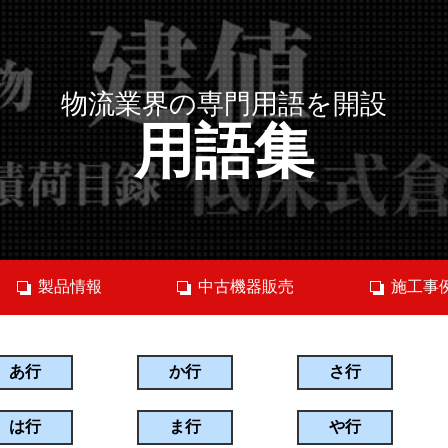
物流業界の専門用語を開設
用語集
製品情報
中古機器販売
施工事
あ行
か行
さ行
は行
ま行
や行