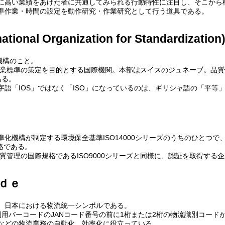
に高い業績をあげた者に共通してみられる行動特性に注目し、そこから
準作業・時間の設定を動作研究・作業研究として行う道具である。
tional Organization for Standardization
機構のこと。
工業標準の策定を目的とする国際機関。本部はスイスのジュネーブ。品質保
ある。
語「IOS」ではなく「ISO」になっているのは、ギリシャ語の「平等」
準化機構が制定する環境保全基準ISO14000シリーズのうちのひとつで、環境管理
規格である。
品質管理の国際規格であるISO9000シリーズと同様に、認証を取得する
ｄｅ
、日本における物流統一シンボルである。
識別用バーコードのJANコード番号の前に1桁または2桁の物流識別コー
などの物流業務の自動化、効率化に役立っている。