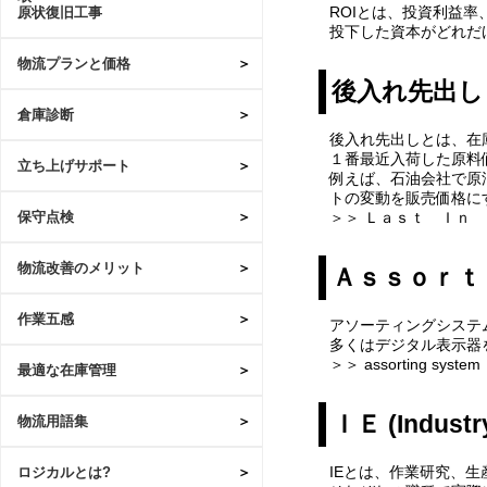
ROIとは、投資利益
原状復旧工事
投下した資本がどれだ
物流プランと価格
後入れ先出し
倉庫診断
後入れ先出しとは、在
１番最近入荷した原料
立ち上げサポート
例えば、石油会社で原
トの変動を販売価格に
＞＞ Ｌａｓｔ Ｉｎ
保守点検
物流改善のメリット
Ａｓｓｏｒｔ
作業五感
アソーティングシステ
多くはデジタル表示器
＞＞ assorting system
最適な在庫管理
ＩＥ (Industry
物流用語集
IEとは、作業研究、
ロジカルとは?