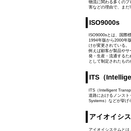
物流に関わる多くのプ
害などの理由で、まだ
ISO9000s
ISO9000sとは、
1994年版から20
けが変更されている。
例えば顧客が製品やサ
発・生産・流通するた
として制定されたものが、
ITS（Intellig
ITS（Intellige
道路におけるノンストップ自動
Systems）などが挙
アイオイシ
アイオイシステムとは