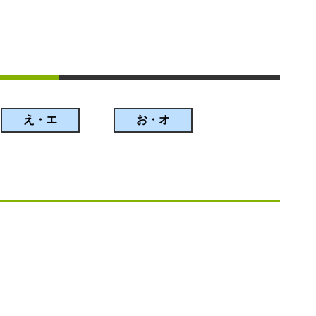
え・エ
お・オ