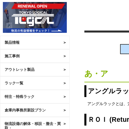
製品情報
施工事例
アウトレット製品
あ・ア
ラック一覧
アングルラ
特注・特殊ラック
アングルラックとは、
倉庫内事務所新設プラン
ＲＯＩ (Return
物流設備の解体・移設・撤去・買
取・