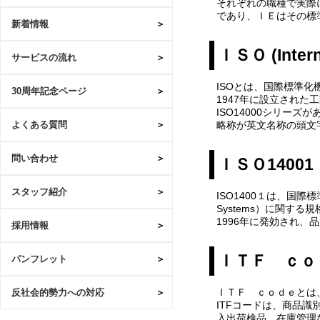
それぞれの職種で実際
であり、ＩＥはその標
新着情報
ＩＳＯ (Interna
サービスの流れ
ISOとは、国際標準化
30周年記念ページ
1947年に設立された
ISO14000シリーズが
略称が英文名称の頭文字
よくある質問
問い合わせ
ＩＳＯ14001
スタッフ紹介
ISO1400１は、国際標
Systems）に関する
1996年に発効され、
採用情報
ＩＴＦ ｃｏ
パンフレット
ＩＴＦ ｃｏｄｅとは
反社会的勢力への対応
ITFコードは、商品
入出荷検品、在庫管理