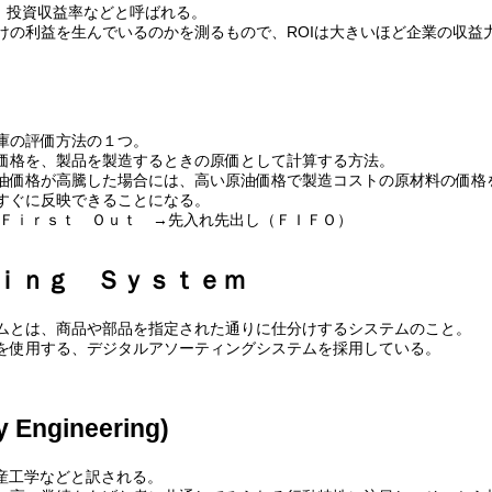
率、投資収益率などと呼ばれる。
けの利益を生んでいるのかを測るもので、ROIは大きいほど企業の収益
庫の評価方法の１つ。
価格を、製品を製造するときの原価として計算する方法。
油価格が高騰した場合には、高い原油価格で製造コストの原材料の価格
すぐに反映できることになる。
 Ｆｉｒｓｔ Ｏｕｔ →先入れ先出し（ＦＩＦＯ）
ｉｎｇ Ｓｙｓｔｅｍ
ムとは、商品や部品を指定された通りに仕分けするシステムのこと。
を使用する、デジタルアソーティングシステムを採用している。
 Engineering)
生産工学などと訳される。