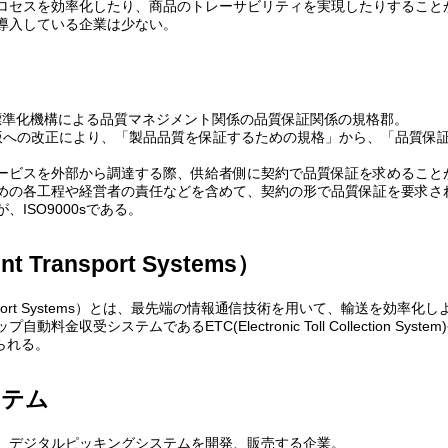
ロセスを効率化したり、商品のトレーサビリティを実現したりすること
導入している企業は少ない。
国際標準化機構による品質マネジメント関係の品質保証関係の規格郡。
00年版への改正により、「製品品質を保証するための規格」から、「品質
ービスを外部から調達する際、供給者側に契約で品質保証を求めること
めの各工程や経営者の責任などを含めて、契約の形で品質保証を要求さ
ISO9000sである。
ent Transport Systems）
nt Transport Systems）とは、最先端の情報通信技術を用いて、輸送を
料金収受システムであるETC(Electronic Toll Collection Syste
げられる。
ステム
、デジタルピッキングシステムを開発、販売する企業。