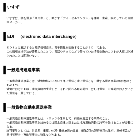
いすず
いすずは、物を運ぶ「商用車」と、動かす「ディーゼルエンジン」を開発、生産、販売している自動
車メーカー。
EDI （electronic data interchange）
ＥＤＩとは直訳すると電子情報交換。電子情報を交換することがＥＤＩである。
この情報交換手法が普及したことで、電話やＦＡＸなどで行っていた情報交換のコストが大幅に削減
されたことは間違いない。
一般港湾運送事業
一般港湾運送事業とは、港湾地域内において海上運送と陸上運送とを中継する運送事業の8形態のう
ちの１つ。
港湾における船積・陸揚貨物の受渡しと、それに関わる船内荷役、はしけ運送、沿岸荷役およびいか
だ運送を一貫して行う。
一般貨物自動車運送事業
一般貨物自動車運送事業とは、トラックを使用して、荷物を運送する事業のこと。
一般貨物自動車運送事業を始めるには国土交通大臣または地方運輸局長の許可を受けることが必要に
なる。
許可要件としては、営業所、車庫、休憩･睡眠施設の設置、最低5両の運行車両の保有、運転者及び
運行管理者・整備管理者の確保などがある。