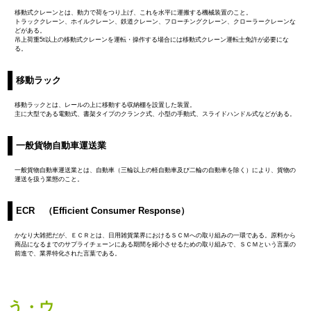
移動式クレーンとは、動力で荷をつり上げ、これを水平に運搬する機械装置のこと。
トラッククレーン、ホイルクレーン、鉄道クレーン、フローチングクレーン、クローラークレーンな
どがある。
吊上荷重5t以上の移動式クレーンを運転・操作する場合には移動式クレーン運転士免許が必要にな
る。
移動ラック
移動ラックとは、レールの上に移動する収納棚を設置した装置。
主に大型である電動式、書架タイプのクランク式、小型の手動式、スライドハンドル式などがある。
一般貨物自動車運送業
一般貨物自動車運送業とは、自動車（三輪以上の軽自動車及び二輪の自動車を除く）により、貨物の
運送を扱う業態のこと。
ECR （Efficient Consumer Response）
かなり大雑把だが、
ＥＣＲ
とは、日用雑貨業界におけるＳＣＭへの取り組みの一環である。原料から
商品になるまでのサプライチェーンにある期間を縮小させるための取り組みで、ＳＣＭという言葉の
前進で、業界特化された言葉である。
う・ウ