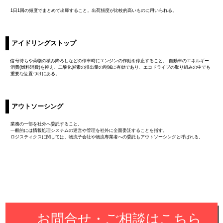
1日1回の頻度でまとめて出庫すること。出荷頻度が比較的高いものに用いられる。
アイドリングストップ
信号待ちや荷物の積み降ろしなどの停車時にエンジンの作動を停止すること。 自動車のエネルギー
消費(燃料消費)を抑え、二酸化炭素の排出量の削減に有効であり、エコドライブの取り組みの中でも
重要な位置づけにある。
アウトソーシング
業務の一部を社外へ委託すること。
一般的には情報処理システムの運営や管理を社外に全面委託することを指す。
ロジスティクスに関しては、物流子会社や物流専業者への委託もアウトソーシングと呼ばれる。
お問合せ・ご相談はこちら