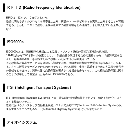
ＲＦＩＤ (Radio Frequency Identification)
RFIDは、ICタグ、IDタグともいう。
物流に関わる多くのプロセスを効率化したり、商品のトレーサビリティを実現したりすることが可能
である。しかし、コストの壁や、金属や液体での通信障害などの理由で、まだ導入している企業は少
ない。
ISO9000s
ISO9000sとは、国際標準化機構による品質マネジメント関係の品質保証関係の規格郡。
1994年版から2000年版への改正により、「製品品質を保証するための規格」から、「品質保証を含
んだ、顧客満足の向上を目指すための規格」へと位置付けが変更されている。
例えば顧客が製品やサービスを外部から調達する際、供給者側に契約で品質保証を求めることがあ
る。さらに製品やサービスそのものだけでなく、それを開発・生産・流通するための各工程や経営者
の責任などを含めて、契約の形で品質保証を要求される場合も少なくない。この様な品質保証に関す
ることの標準として制定されたものが、ISO9000sである。
ITS（Intelligent Transport Systems）
ITS（Intelligent Transport Systems）とは、最先端の情報通信技術を用いて、輸送を効率化しよう
とする社会システム。
道路におけるノンストップ自動料金収受システムであるETC(Electronic Toll Collection System)や、
走行支援システムであるAHS（Automated Highway Systems）などが挙げられる。
アイオイシステム