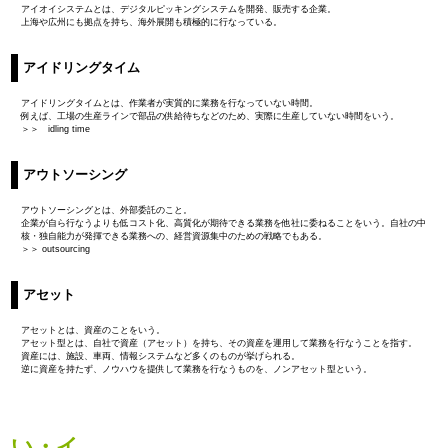
アイオイシステムとは、デジタルピッキングシステムを開発、販売する企業。
上海や広州にも拠点を持ち、海外展開も積極的に行なっている。
アイドリングタイム
アイドリングタイムとは、作業者が実質的に業務を行なっていない時間。
例えば、工場の生産ラインで部品の供給待ちなどのため、実際に生産していない時間をいう。
＞＞ idling time
アウトソーシング
アウトソーシングとは、外部委託のこと。
企業が自ら行なうよりも低コスト化、高質化が期待できる業務を他社に委ねることをいう。自社の中
核・独自能力が発揮できる業務への、経営資源集中のための戦略でもある。
＞＞ outsourcing
アセット
アセットとは、資産のことをいう。
アセット型とは、自社で資産（アセット）を持ち、その資産を運用して業務を行なうことを指す。
資産には、施設、車両、情報システムなど多くのものが挙げられる。
逆に資産を持たず、ノウハウを提供して業務を行なうものを、ノンアセット型という。
い・イ