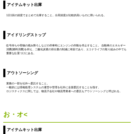
アイテムキット出庫
1日1回の頻度でまとめて出庫すること。出荷頻度が比較的高いものに用いられる。
アイドリングストップ
信号待ちや荷物の積み降ろしなどの停車時にエンジンの作動を停止すること。 自動車のエネルギー
消費(燃料消費)を抑え、二酸化炭素の排出量の削減に有効であり、エコドライブの取り組みの中でも
重要な位置づけにある。
アウトソーシング
業務の一部を社外へ委託すること。
一般的には情報処理システムの運営や管理を社外に全面委託することを指す。
ロジスティクスに関しては、物流子会社や物流専業者への委託もアウトソーシングと呼ばれる。
お・オ<
アイテムキット出庫