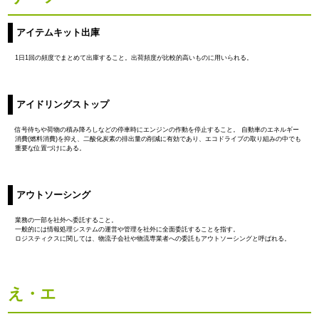
アイテムキット出庫
1日1回の頻度でまとめて出庫すること。出荷頻度が比較的高いものに用いられる。
アイドリングストップ
信号待ちや荷物の積み降ろしなどの停車時にエンジンの作動を停止すること。 自動車のエネルギー
消費(燃料消費)を抑え、二酸化炭素の排出量の削減に有効であり、エコドライブの取り組みの中でも
重要な位置づけにある。
アウトソーシング
業務の一部を社外へ委託すること。
一般的には情報処理システムの運営や管理を社外に全面委託することを指す。
ロジスティクスに関しては、物流子会社や物流専業者への委託もアウトソーシングと呼ばれる。
え・エ