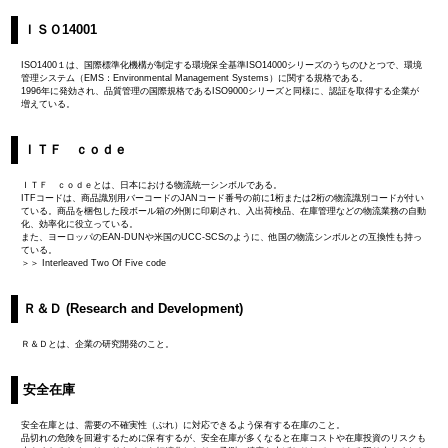
ＩＳＯ14001
ISO1400１は、国際標準化機構が制定する環境保全基準ISO14000シリーズのうちのひとつで、環境
管理システム（EMS：Environmental Management Systems）に関する規格である。
1996年に発効され、品質管理の国際規格であるISO9000シリーズと同様に、認証を取得する企業が
増えている。
ＩＴＦ ｃｏｄｅ
ＩＴＦ ｃｏｄｅとは、日本における物流統一シンボルである。
ITFコードは、商品識別用バーコードのJANコード番号の前に1桁または2桁の物流識別コードが付い
ている。商品を梱包した段ボール箱の外側に印刷され、入出荷検品、在庫管理などの物流業務の自動
化、効率化に役立っている。
また、ヨーロッパのEAN-DUNや米国のUCC-SCSのように、他国の物流シンボルとの互換性も持っ
ている。
＞＞ Interleaved Two Of Five code
Ｒ＆Ｄ (Research and Development)
Ｒ＆Ｄとは、企業の研究開発のこと。
安全在庫
安全在庫とは、需要の不確実性（ぶれ）に対応できるよう保有する在庫のこと。
品切れの危険を回避するために保有するが、安全在庫が多くなると在庫コストや在庫投資のリスクも