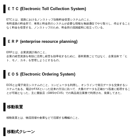
ＥＴＣ (Electronic Toll Collection System)
ETCとは、道路におけるノンストップ自動料金収受システムのこと。
有料道路の料金所で、車両と料金所のシステムが必要な情報を無線通信でやり取りし、停止すること
なく料金を収受する。ノンストップのため、料金所の混雑緩和に役立っている。
ＥＲＰ (enterprise resource planning)
ERPとは、企業資源計画のこと。
企業の経営資源を有効に活用し経営を効率化するために、基幹業務ごとではなく、企業全体で「ヒ
ト、モノ、カネ」を管理しようとするもの。
ＥＯＳ (Electronic Ordering System)
EOSとは電子発注システムのこと。コンピュータを利用し、オンラインで発注データを交換するシ
ステムである。電話やFAXといった従来の方法に比べて、大量のデータを正確かつ迅速に処理するこ
とが可能となった。主に量販店（GMSやCVS）での商品発注業務で利用され、発展してきた。
移動装置
移動装置とは、物流現場や倉庫などで活躍する機械のこと。
移動式クレーン