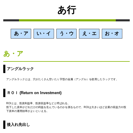
あ行
あ・ア
い・イ
う・ウ
え・エ
お・オ
あ・ア
アングルラック
アングルラックとは、穴がたくさん空いたＬ字型の金属（アングル）を使用したラックです。
ＲＯＩ (Return on Investment)
ROIとは、投資利益率、投資収益率などと呼ばれる。
投下した資本がどれだけの利益を生んでいるのかを測るもので、ROIは大きいほど企業の収益力や投
下資本の運用効率がよいといえる。
後入れ先出し