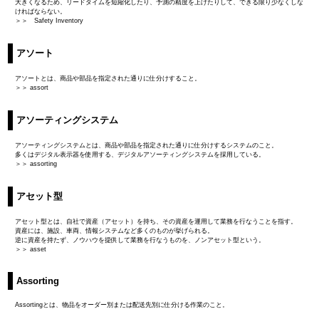
大きくなるため、リードタイムを短縮化したり、予測の精度を上げたりして、できる限り少なくしな
ければならない。
＞＞ Safety Inventory
アソート
アソートとは、商品や部品を指定された通りに仕分けすること。
＞＞ assort
アソーティングシステム
アソーティングシステムとは、商品や部品を指定された通りに仕分けするシステムのこと。
多くはデジタル表示器を使用する、デジタルアソーティングシステムを採用している。
＞＞ assorting
アセット型
アセット型とは、自社で資産（アセット）を持ち、その資産を運用して業務を行なうことを指す。
資産には、施設、車両、情報システムなど多くのものが挙げられる。
逆に資産を持たず、ノウハウを提供して業務を行なうものを、ノンアセット型という。
＞＞ asset
Assorting
Assortingとは、物品をオーダー別または配送先別に仕分ける作業のこと。