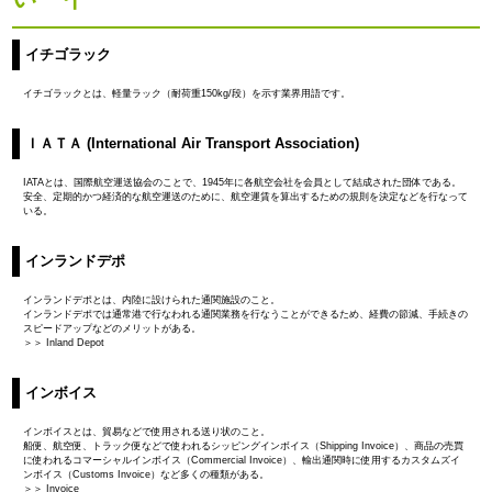
イチゴラック
イチゴラックとは、軽量ラック（耐荷重150kg/段）を示す業界用語です。
ＩＡＴＡ (International Air Transport Association)
IATAとは、国際航空運送協会のことで、1945年に各航空会社を会員として結成された団体である。
安全、定期的かつ経済的な航空運送のために、航空運賃を算出するための規則を決定などを行なって
いる。
インランドデポ
インランドデポとは、内陸に設けられた通関施設のこと。
インランドデポでは通常港で行なわれる通関業務を行なうことができるため、経費の節減、手続きの
スピードアップなどのメリットがある。
＞＞ Inland Depot
インボイス
インボイスとは、貿易などで使用される送り状のこと。
船便、航空便、トラック便などで使われるシッピングインボイス（Shipping Invoice）、商品の売買
に使われるコマーシャルインボイス（Commercial Invoice）、輸出通関時に使用するカスタムズイ
ンボイス（Customs Invoice）など多くの種類がある。
＞＞ Invoice