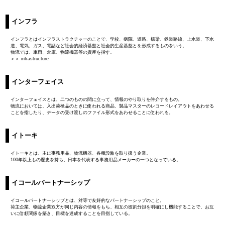
インフラ
インフラとはインフラストラクチャーのことで、学校、病院、道路、橋梁、鉄道路線、上水道、下水
道、電気、ガス、電話など社会的経済基盤と社会的生産基盤とを形成するものをいう。
物流では、車両、倉庫、物流機器等の資産を指す。
＞＞ infrastructure
インターフェイス
インターフェイスとは、二つのものの間に立って、情報のやり取りを仲介するもの。
物流においては、入出荷検品のときに使われる商品、製品マスターのレコードレイアウトをあわせる
ことを指したり、データの受け渡しのファイル形式をあわせることに使われる。
イトーキ
イトーキとは、主に事務用品、物流機器、各種設備を取り扱う企業。
100年以上もの歴史を持ち、日本を代表する事務用品メーカーの一つとなっている。
イコールパートナーシップ
イコールパートナーシップとは、対等で友好的なパートナーシップのこと。
荷主企業、物流企業双方が同じ内容の情報をもち、相互の役割分担を明確にし機能することで、お互
いに信頼関係を築き、目標を達成することを目指している。