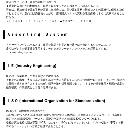
後入れ先出しとは、在庫の評価方法の１つ。
１番最近入荷した原料価格を、製品を製造するときの原価として計算する方法。
例えば、石油会社で原油価格が高騰した場合には、高い原油価格で製造コストの原材料の価格を決め
てしまうので、製品の販売価格も上がり、原油購入コストの変動を販売価格にすぐに反映できること
になる。
＞＞ Ｌａｓｔ Ｉｎ Ｆｉｒｓｔ Ｏｕｔ →先入れ先出し（ＦＩＦＯ）
Ａｓｓｏｒｔｉｎｇ Ｓｙｓｔｅｍ
アソーティングシステムとは、商品や部品を指定された通りに仕分けするシステムのこと。
多くはデジタル表示器を使用する、デジタルアソーティングシステムを採用している。
＞＞ assorting system
ＩＥ (Industry Engineering)
IEとは、作業研究、生産工学などと訳される。
それぞれの職種で実際に高い業績をあげた者に共通してみられる行動特性に注目し、そこから模範的
な行動を導き出そうとするものが、標準作業や標準時間であり、ＩＥはその標準作業・時間の設定を
動作研究・作業研究として行う道具である。
ＩＳＯ (International Organization for Standardization)
ISOとは、国際標準化機構のこと。
1947年に設立された工業標準の策定を目的とする国際機関。本部はスイスのジュネーブ。品質保証
規定であるISO9000シリーズと、環境保全基準であるISO14000シリーズがある。
略称が英文名称の頭文字語「IOS」ではなく「ISO」になっているのは、ギリシャ語の「平等」を意
味する「isos」という言葉が起源であることから。