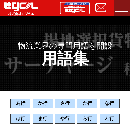
物流業界の専門用語を開設
用語集
あ行
か行
さ行
た行
な行
は行
ま行
や行
ら行
わ行