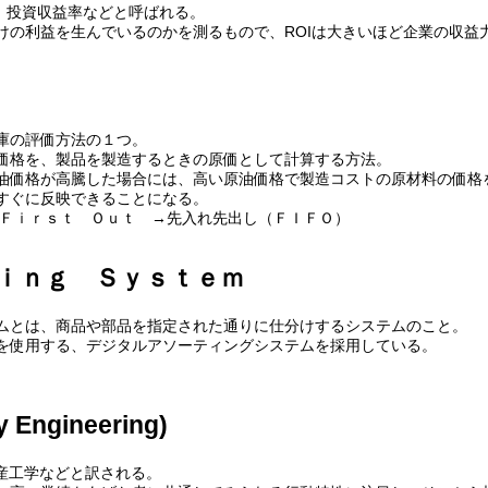
率、投資収益率などと呼ばれる。
けの利益を生んでいるのかを測るもので、ROIは大きいほど企業の収益
庫の評価方法の１つ。
価格を、製品を製造するときの原価として計算する方法。
油価格が高騰した場合には、高い原油価格で製造コストの原材料の価格
すぐに反映できることになる。
 Ｆｉｒｓｔ Ｏｕｔ →先入れ先出し（ＦＩＦＯ）
ｉｎｇ Ｓｙｓｔｅｍ
ムとは、商品や部品を指定された通りに仕分けするシステムのこと。
を使用する、デジタルアソーティングシステムを採用している。
 Engineering)
生産工学などと訳される。