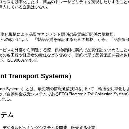
ロセスを効率化したり、商品のトレーサビリティを実現したりすること
導入している企業は少ない。
国際標準化機構による品質マネジメント関係の品質保証関係の規格郡。
00年版への改正により、「製品品質を保証するための規格」から、「品質
ービスを外部から調達する際、供給者側に契約で品質保証を求めること
めの各工程や経営者の責任などを含めて、契約の形で品質保証を要求さ
ISO9000sである。
ent Transport Systems）
nt Transport Systems）とは、最先端の情報通信技術を用いて、輸送を
料金収受システムであるETC(Electronic Toll Collection Syste
げられる。
ステム
、デジタルピッキングシステムを開発、販売する企業。