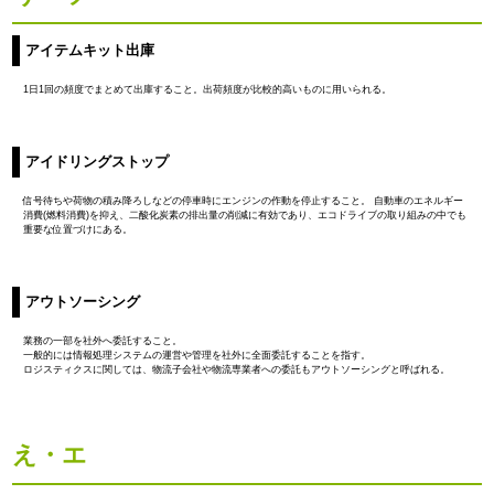
アイテムキット出庫
1日1回の頻度でまとめて出庫すること。出荷頻度が比較的高いものに用いられる。
アイドリングストップ
信号待ちや荷物の積み降ろしなどの停車時にエンジンの作動を停止すること。 自動車のエネルギー
消費(燃料消費)を抑え、二酸化炭素の排出量の削減に有効であり、エコドライブの取り組みの中でも
重要な位置づけにある。
アウトソーシング
業務の一部を社外へ委託すること。
一般的には情報処理システムの運営や管理を社外に全面委託することを指す。
ロジスティクスに関しては、物流子会社や物流専業者への委託もアウトソーシングと呼ばれる。
え・エ