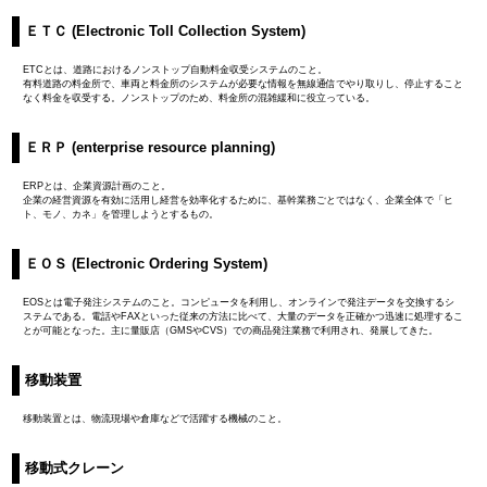
ＥＴＣ (Electronic Toll Collection System)
ETCとは、道路におけるノンストップ自動料金収受システムのこと。
有料道路の料金所で、車両と料金所のシステムが必要な情報を無線通信でやり取りし、停止すること
なく料金を収受する。ノンストップのため、料金所の混雑緩和に役立っている。
ＥＲＰ (enterprise resource planning)
ERPとは、企業資源計画のこと。
企業の経営資源を有効に活用し経営を効率化するために、基幹業務ごとではなく、企業全体で「ヒ
ト、モノ、カネ」を管理しようとするもの。
ＥＯＳ (Electronic Ordering System)
EOSとは電子発注システムのこと。コンピュータを利用し、オンラインで発注データを交換するシ
ステムである。電話やFAXといった従来の方法に比べて、大量のデータを正確かつ迅速に処理するこ
とが可能となった。主に量販店（GMSやCVS）での商品発注業務で利用され、発展してきた。
移動装置
移動装置とは、物流現場や倉庫などで活躍する機械のこと。
移動式クレーン