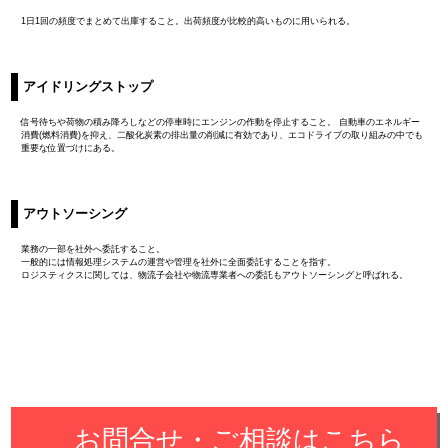
1日1回の頻度でまとめて出庫すること。出荷頻度が比較的高いものに用いられる。
アイドリングストップ
信号待ちや荷物の積み降ろしなどの停車時にエンジンの作動を停止すること。 自動車のエネルギー
消費(燃料消費)を抑え、二酸化炭素の排出量の削減に有効であり、エコドライブの取り組みの中でも
重要な位置づけにある。
アウトソーシング
業務の一部を社外へ委託すること。
一般的には情報処理システムの運営や管理を社外に全面委託することを指す。
ロジスティクスに関しては、物流子会社や物流専業者への委託もアウトソーシングと呼ばれる。
お問合せ・ご相談はこちら