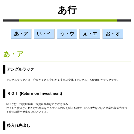
あ行
あ・ア
い・イ
う・ウ
え・エ
お・オ
あ・ア
アングルラック
アングルラックとは、穴がたくさん空いたＬ字型の金属（アングル）を使用したラックです。
ＲＯＩ (Return on Investment)
ROIとは、投資利益率、投資収益率などと呼ばれる。
投下した資本がどれだけの利益を生んでいるのかを測るもので、ROIは大きいほど企業の収益力や投
下資本の運用効率がよいといえる。
後入れ先出し