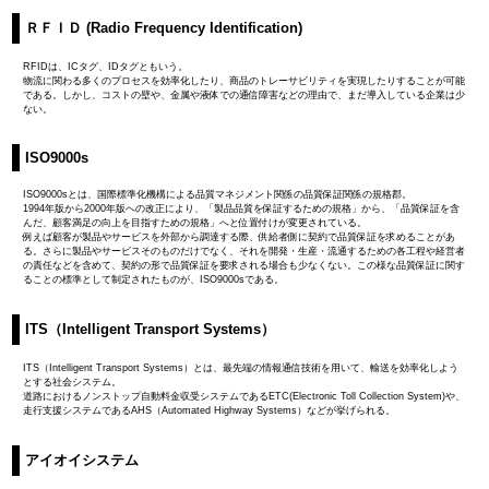
ＲＦＩＤ (Radio Frequency Identification)
RFIDは、ICタグ、IDタグともいう。
物流に関わる多くのプロセスを効率化したり、商品のトレーサビリティを実現したりすることが可能
である。しかし、コストの壁や、金属や液体での通信障害などの理由で、まだ導入している企業は少
ない。
ISO9000s
ISO9000sとは、国際標準化機構による品質マネジメント関係の品質保証関係の規格郡。
1994年版から2000年版への改正により、「製品品質を保証するための規格」から、「品質保証を含
んだ、顧客満足の向上を目指すための規格」へと位置付けが変更されている。
例えば顧客が製品やサービスを外部から調達する際、供給者側に契約で品質保証を求めることがあ
る。さらに製品やサービスそのものだけでなく、それを開発・生産・流通するための各工程や経営者
の責任などを含めて、契約の形で品質保証を要求される場合も少なくない。この様な品質保証に関す
ることの標準として制定されたものが、ISO9000sである。
ITS（Intelligent Transport Systems）
ITS（Intelligent Transport Systems）とは、最先端の情報通信技術を用いて、輸送を効率化しよう
とする社会システム。
道路におけるノンストップ自動料金収受システムであるETC(Electronic Toll Collection System)や、
走行支援システムであるAHS（Automated Highway Systems）などが挙げられる。
アイオイシステム