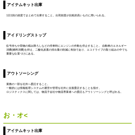
アイテムキット出庫
1日1回の頻度でまとめて出庫すること。出荷頻度が比較的高いものに用いられる。
アイドリングストップ
信号待ちや荷物の積み降ろしなどの停車時にエンジンの作動を停止すること。 自動車のエネルギー
消費(燃料消費)を抑え、二酸化炭素の排出量の削減に有効であり、エコドライブの取り組みの中でも
重要な位置づけにある。
アウトソーシング
業務の一部を社外へ委託すること。
一般的には情報処理システムの運営や管理を社外に全面委託することを指す。
ロジスティクスに関しては、物流子会社や物流専業者への委託もアウトソーシングと呼ばれる。
お・オ<
アイテムキット出庫