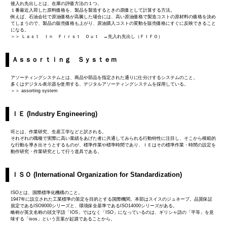
後入れ先出しとは、在庫の評価方法の１つ。
１番最近入荷した原料価格を、製品を製造するときの原価として計算する方法。
例えば、石油会社で原油価格が高騰した場合には、高い原油価格で製造コストの原材料の価格を決め
てしまうので、製品の販売価格も上がり、原油購入コストの変動を販売価格にすぐに反映できること
になる。
＞＞ Ｌａｓｔ Ｉｎ Ｆｉｒｓｔ Ｏｕｔ →先入れ先出し（ＦＩＦＯ）
Ａｓｓｏｒｔｉｎｇ Ｓｙｓｔｅｍ
アソーティングシステムとは、商品や部品を指定された通りに仕分けするシステムのこと。
多くはデジタル表示器を使用する、デジタルアソーティングシステムを採用している。
＞＞ assorting system
ＩＥ (Industry Engineering)
IEとは、作業研究、生産工学などと訳される。
それぞれの職種で実際に高い業績をあげた者に共通してみられる行動特性に注目し、そこから模範的
な行動を導き出そうとするものが、標準作業や標準時間であり、ＩＥはその標準作業・時間の設定を
動作研究・作業研究として行う道具である。
ＩＳＯ (International Organization for Standardization)
ISOとは、国際標準化機構のこと。
1947年に設立された工業標準の策定を目的とする国際機関。本部はスイスのジュネーブ。品質保証
規定であるISO9000シリーズと、環境保全基準であるISO14000シリーズがある。
略称が英文名称の頭文字語「IOS」ではなく「ISO」になっているのは、ギリシャ語の「平等」を意
味する「isos」という言葉が起源であることから。