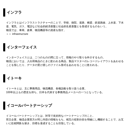
インフラ
インフラとはインフラストラクチャーのことで、学校、病院、道路、橋梁、鉄道路線、上水道、下水
道、電気、ガス、電話など社会的経済基盤と社会的生産基盤とを形成するものをいう。
物流では、車両、倉庫、物流機器等の資産を指す。
＞＞ infrastructure
インターフェイス
インターフェイスとは、二つのものの間に立って、情報のやり取りを仲介するもの。
物流においては、入出荷検品のときに使われる商品、製品マスターのレコードレイアウトをあわせる
ことを指したり、データの受け渡しのファイル形式をあわせることに使われる。
イトーキ
イトーキとは、主に事務用品、物流機器、各種設備を取り扱う企業。
100年以上もの歴史を持ち、日本を代表する事務用品メーカーの一つとなっている。
イコールパートナーシップ
イコールパートナーシップとは、対等で友好的なパートナーシップのこと。
荷主企業、物流企業双方が同じ内容の情報をもち、相互の役割分担を明確にし機能することで、お互
いに信頼関係を築き、目標を達成することを目指している。