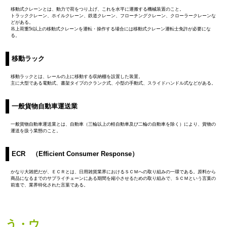
移動式クレーンとは、動力で荷をつり上げ、これを水平に運搬する機械装置のこと。
トラッククレーン、ホイルクレーン、鉄道クレーン、フローチングクレーン、クローラークレーンな
どがある。
吊上荷重5t以上の移動式クレーンを運転・操作する場合には移動式クレーン運転士免許が必要にな
る。
移動ラック
移動ラックとは、レールの上に移動する収納棚を設置した装置。
主に大型である電動式、書架タイプのクランク式、小型の手動式、スライドハンドル式などがある。
一般貨物自動車運送業
一般貨物自動車運送業とは、自動車（三輪以上の軽自動車及び二輪の自動車を除く）により、貨物の
運送を扱う業態のこと。
ECR （Efficient Consumer Response）
かなり大雑把だが、
ＥＣＲ
とは、日用雑貨業界におけるＳＣＭへの取り組みの一環である。原料から
商品になるまでのサプライチェーンにある期間を縮小させるための取り組みで、ＳＣＭという言葉の
前進で、業界特化された言葉である。
う・ウ