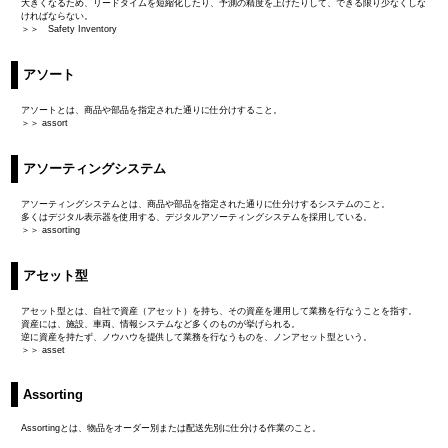
大きくなるため、リードタイムを短縮化したり、予測の精度を上げたりして、できる限り少なくしな
ければならない。
＞＞ Safety Inventory
アソート
アソートとは、商品や部品を指定された通りに仕分けすること。
＞＞ assort
アソーティングシステム
アソーティングシステムとは、商品や部品を指定された通りに仕分けするシステムのこと。
多くはデジタル表示器を使用する、デジタルアソーティングシステムを採用している。
＞＞ assorting
アセット型
アセット型とは、自社で資産（アセット）を持ち、その資産を運用して業務を行なうことを指す。
資産には、施設、車両、情報システムなど多くのものが挙げられる。
逆に資産を持たず、ノウハウを提供して業務を行なうものを、ノンアセット型という。
＞＞ asset
Assorting
Assortingとは、物品をオーダー別または配送先別に仕分ける作業のこと。