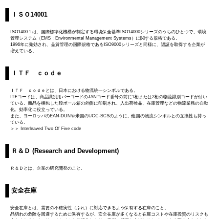
ＩＳＯ14001
ISO1400１は、国際標準化機構が制定する環境保全基準ISO14000シリーズのうちのひとつで、環境
管理システム（EMS：Environmental Management Systems）に関する規格である。
1996年に発効され、品質管理の国際規格であるISO9000シリーズと同様に、認証を取得する企業が
増えている。
ＩＴＦ ｃｏｄｅ
ＩＴＦ ｃｏｄｅとは、日本における物流統一シンボルである。
ITFコードは、商品識別用バーコードのJANコード番号の前に1桁または2桁の物流識別コードが付い
ている。商品を梱包した段ボール箱の外側に印刷され、入出荷検品、在庫管理などの物流業務の自動
化、効率化に役立っている。
また、ヨーロッパのEAN-DUNや米国のUCC-SCSのように、他国の物流シンボルとの互換性も持っ
ている。
＞＞ Interleaved Two Of Five code
Ｒ＆Ｄ (Research and Development)
Ｒ＆Ｄとは、企業の研究開発のこと。
安全在庫
安全在庫とは、需要の不確実性（ぶれ）に対応できるよう保有する在庫のこと。
品切れの危険を回避するために保有するが、安全在庫が多くなると在庫コストや在庫投資のリスクも