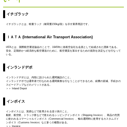
イチゴラック
イチゴラックとは、軽量ラック（耐荷重150kg/段）を示す業界用語です。
ＩＡＴＡ (International Air Transport Association)
IATAとは、国際航空運送協会のことで、1945年に各航空会社を会員として結成された団体である。
安全、定期的かつ経済的な航空運送のために、航空運賃を算出するための規則を決定などを行なって
いる。
インランドデポ
インランドデポとは、内陸に設けられた通関施設のこと。
インランドデポでは通常港で行なわれる通関業務を行なうことができるため、経費の節減、手続きの
スピードアップなどのメリットがある。
＞＞ Inland Depot
インボイス
インボイスとは、貿易などで使用される送り状のこと。
船便、航空便、トラック便などで使われるシッピングインボイス（Shipping Invoice）、商品の売買
に使われるコマーシャルインボイス（Commercial Invoice）、輸出通関時に使用するカスタムズイ
ンボイス（Customs Invoice）など多くの種類がある。
＞＞ Invoice