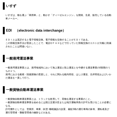
いすず
いすずは、物を運ぶ「商用車」と、動かす「ディーゼルエンジン」を開発、生産、販売している自動
車メーカー。
EDI （electronic data interchange）
ＥＤＩとは直訳すると電子情報交換。電子情報を交換することがＥＤＩである。
この情報交換手法が普及したことで、電話やＦＡＸなどで行っていた情報交換のコストが大幅に削減
されたことは間違いない。
一般港湾運送事業
一般港湾運送事業とは、港湾地域内において海上運送と陸上運送とを中継する運送事業の8形態のう
ちの１つ。
港湾における船積・陸揚貨物の受渡しと、それに関わる船内荷役、はしけ運送、沿岸荷役およびいか
だ運送を一貫して行う。
一般貨物自動車運送事業
一般貨物自動車運送事業とは、トラックを使用して、荷物を運送する事業のこと。
一般貨物自動車運送事業を始めるには国土交通大臣または地方運輸局長の許可を受けることが必要に
なる。
許可要件としては、営業所、車庫、休憩･睡眠施設の設置、最低5両の運行車両の保有、運転者及び
運行管理者・整備管理者の確保などがある。