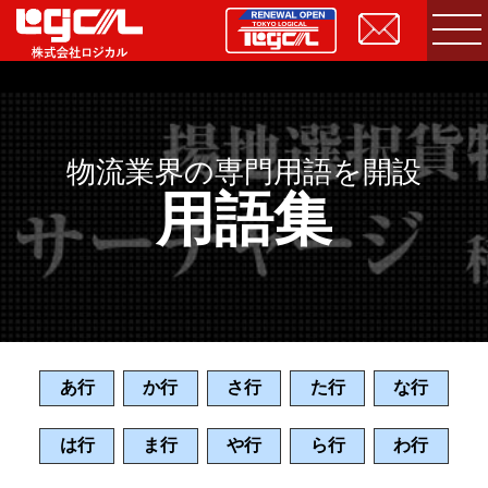
物流業界の専門用語を開設
用語集
あ行
か行
さ行
た行
な行
は行
ま行
や行
ら行
わ行