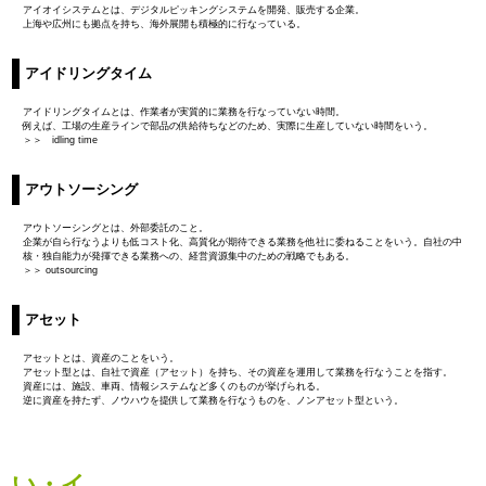
アイオイシステムとは、デジタルピッキングシステムを開発、販売する企業。
上海や広州にも拠点を持ち、海外展開も積極的に行なっている。
アイドリングタイム
アイドリングタイムとは、作業者が実質的に業務を行なっていない時間。
例えば、工場の生産ラインで部品の供給待ちなどのため、実際に生産していない時間をいう。
＞＞ idling time
アウトソーシング
アウトソーシングとは、外部委託のこと。
企業が自ら行なうよりも低コスト化、高質化が期待できる業務を他社に委ねることをいう。自社の中
核・独自能力が発揮できる業務への、経営資源集中のための戦略でもある。
＞＞ outsourcing
アセット
アセットとは、資産のことをいう。
アセット型とは、自社で資産（アセット）を持ち、その資産を運用して業務を行なうことを指す。
資産には、施設、車両、情報システムなど多くのものが挙げられる。
逆に資産を持たず、ノウハウを提供して業務を行なうものを、ノンアセット型という。
い・イ