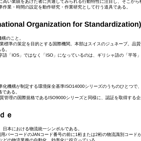
に高い業績をあげた者に共通してみられる行動特性に注目し、そこから
準作業・時間の設定を動作研究・作業研究として行う道具である。
tional Organization for Standardization
機構のこと。
工業標準の策定を目的とする国際機関。本部はスイスのジュネーブ。品質保
ある。
語「IOS」ではなく「ISO」になっているのは、ギリシャ語の「平等」
準化機構が制定する環境保全基準ISO14000シリーズのうちのひとつで、環境管理
規格である。
品質管理の国際規格であるISO9000シリーズと同様に、認証を取得する
ｄｅ
、日本における物流統一シンボルである。
識別用バーコードのJANコード番号の前に1桁または2桁の物流識別コー
などの物流業務の自動化、効率化に役立っている。