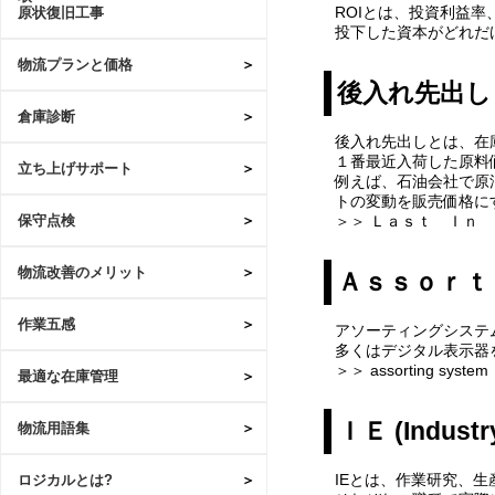
ROIとは、投資利益
原状復旧工事
投下した資本がどれだ
物流プランと価格
後入れ先出し
倉庫診断
後入れ先出しとは、在
１番最近入荷した原料
立ち上げサポート
例えば、石油会社で原
トの変動を販売価格に
＞＞ Ｌａｓｔ Ｉｎ
保守点検
物流改善のメリット
Ａｓｓｏｒｔ
作業五感
アソーティングシステ
多くはデジタル表示器
＞＞ assorting system
最適な在庫管理
ＩＥ (Industry
物流用語集
IEとは、作業研究、
ロジカルとは?