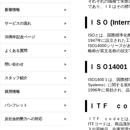
それぞれの職種で実際
であり、ＩＥはその標
新着情報
ＩＳＯ (Interna
サービスの流れ
ISOとは、国際標準化
30周年記念ページ
1947年に設立された
ISO14000シリーズが
略称が英文名称の頭文字
よくある質問
問い合わせ
ＩＳＯ14001
スタッフ紹介
ISO1400１は、国際標
Systems）に関する
1996年に発効され、
採用情報
ＩＴＦ ｃｏ
パンフレット
ＩＴＦ ｃｏｄｅとは
反社会的勢力への対応
ITFコードは、商品
入出荷検品、在庫管理