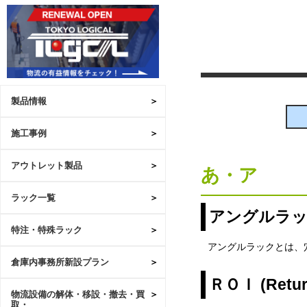
製品情報
施工事例
アウトレット製品
あ・ア
ラック一覧
アングルラ
特注・特殊ラック
アングルラックとは、
倉庫内事務所新設プラン
ＲＯＩ (Return
物流設備の解体・移設・撤去・買
取・