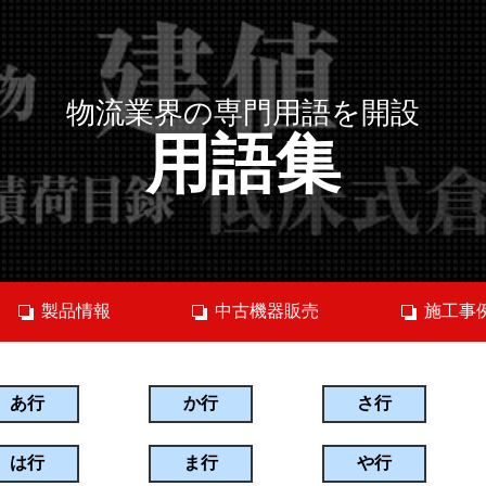
物流業界の専門用語を開設
用語集
製品情報
中古機器販売
施工事
あ行
か行
さ行
は行
ま行
や行