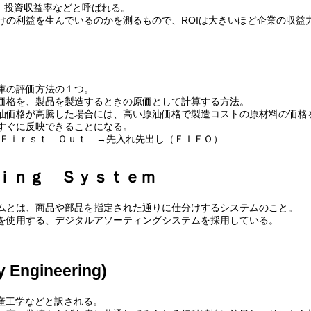
率、投資収益率などと呼ばれる。
けの利益を生んでいるのかを測るもので、ROIは大きいほど企業の収益
庫の評価方法の１つ。
価格を、製品を製造するときの原価として計算する方法。
油価格が高騰した場合には、高い原油価格で製造コストの原材料の価格
すぐに反映できることになる。
 Ｆｉｒｓｔ Ｏｕｔ →先入れ先出し（ＦＩＦＯ）
ｉｎｇ Ｓｙｓｔｅｍ
ムとは、商品や部品を指定された通りに仕分けするシステムのこと。
を使用する、デジタルアソーティングシステムを採用している。
 Engineering)
生産工学などと訳される。