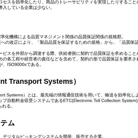
ロセスを効率化したり、商品のトレーサビリティを実現したりすること
導入している企業は少ない。
国際標準化機構による品質マネジメント関係の品質保証関係の規格郡。
00年版への改正により、「製品品質を保証するための規格」から、「品質
ービスを外部から調達する際、供給者側に契約で品質保証を求めること
めの各工程や経営者の責任などを含めて、契約の形で品質保証を要求さ
ISO9000sである。
ent Transport Systems）
nt Transport Systems）とは、最先端の情報通信技術を用いて、輸送を
料金収受システムであるETC(Electronic Toll Collection Syste
げられる。
ステム
、デジタルピッキングシステムを開発、販売する企業。