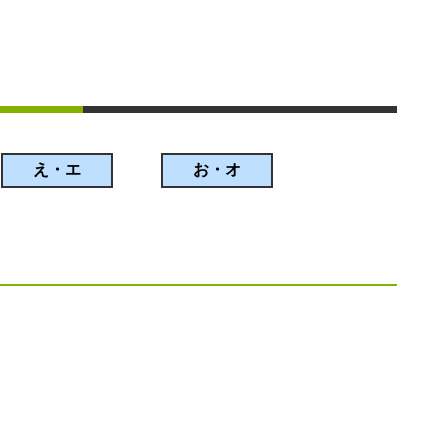
え・エ
お・オ