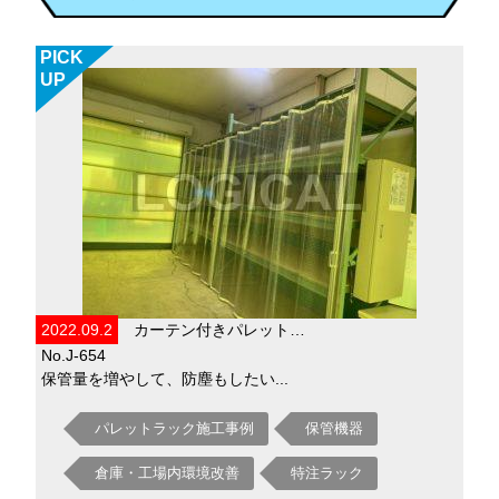
PICK
UP
2022.09.2
カーテン付きパレット…
No.J-654
保管量を増やして、防塵もしたい...
パレットラック施工事例
保管機器
倉庫・工場内環境改善
特注ラック