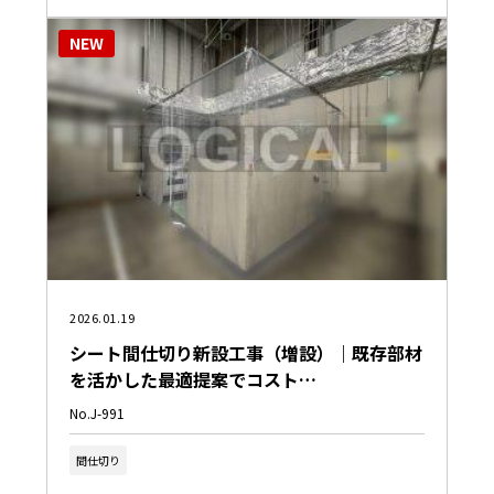
NEW
2026.01.19
シート間仕切り新設工事（増設）｜既存部材
を活かした最適提案でコスト…
No.J-991
間仕切り