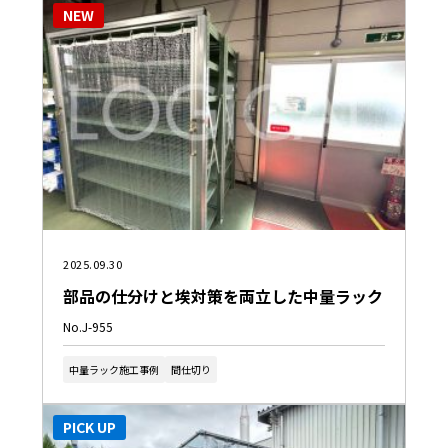
NEW
2025.09.30
部品の仕分けと埃対策を両立した中量ラック
No.J-955
中量ラック施工事例
間仕切り
PICK UP