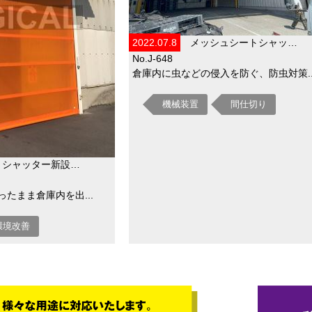
2022.07.8
メッシュシートシャッ…
No.J-648
倉庫内に虫などの侵入を防ぐ、防虫対策..
機械装置
間仕切り
トシャッター新設…
たまま倉庫内を出...
環境改善