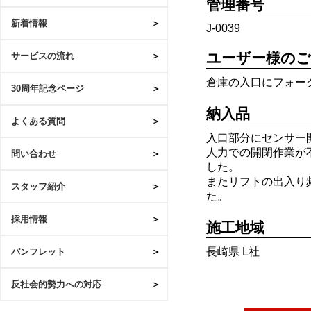
管理番号
新着情報
J-0039
ユーザー様のご
サービスの流れ
倉庫の入口にフォー
30周年記念ページ
納入品
よくある質問
入口部分にセンサー
人力での開閉作業が
問い合わせ
した。
またリフトの出入り
スタッフ紹介
た。
採用情報
施工地域
長崎県 L社
パンフレット
反社会的勢力への対応